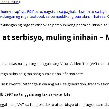
sa SC ruling
oney trap” vs. ES Recto, nagsisisi sa pagkakadawit nito sa isyu
kulangan ng mga textbook sa pampublikong paaralan, inihain sa 
akulangan ng mga textbook sa pampublikong paaralan, inihain sa
s at serbisyo, muling inihain 
g batas na layuning tanggalin ang Value Added Tax (VAT) sa utili
a bilihin sa gitna nang sumisirit na inflation rate.
s sa kuryente; tatanggalin din ang VAT sa generation, transmissio
B 5997 na tanggalin ang tax sa water bills.
alin ang VAT sa ilang produkto at serbisyo bilang tugon sa maha