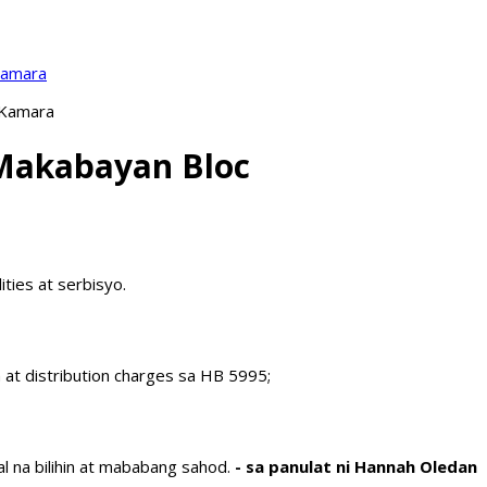
Kamara
 Kamara
– Makabayan Bloc
ties at serbisyo.
n at distribution charges sa HB 5995;
l na bilihin at mababang sahod.
- sa panulat ni Hannah Oledan