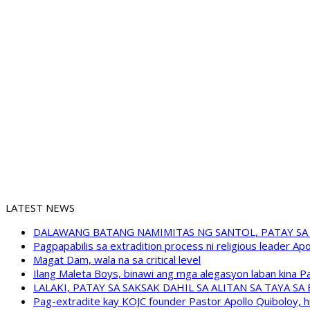
LATEST NEWS
DALAWANG BATANG NAMIMITAS NG SANTOL, PATAY SA
Pagpapabilis sa extradition process ni religious leader A
Magat Dam, wala na sa critical level
Ilang Maleta Boys, binawi ang mga alegasyon laban kina
LALAKI, PATAY SA SAKSAK DAHIL SA ALITAN SA TAYA S
Pag-extradite kay KOJC founder Pastor Apollo Quiboloy, hi