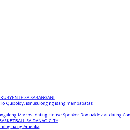
 KURYENTE SA SARANGANI
pollo Quiboloy, isinusulong ng isang mambabatas
 Pangulong Marcos, dating House Speaker Romualdez at dating C
A BASKETBALL SA DANAO CITY
niling na ng Amerika