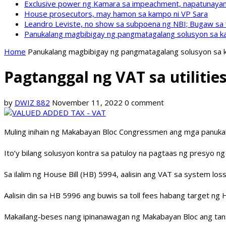
Exclusive power ng Kamara sa impeachment, napatunayan 
House prosecutors, may hamon sa kampo ni VP Sara
Leandro Leviste, no show sa subpoena ng NBI; Bugaw sa “h
Panukalang magbibigay ng pangmatagalang solusyon sa ka
Home
Panukalang magbibigay ng pangmatagalang solusyon sa k
Pagtanggal ng VAT sa utilitie
by
DWIZ 882
November 11, 2022
0 comment
Muling inihain ng Makabayan Bloc Congressmen ang mga panukalan
Ito’y bilang solusyon kontra sa patuloy na pagtaas ng presyo ng mg
Sa ilalim ng House Bill (HB) 5994, aalisin ang VAT sa system los
Aalisin din sa HB 5996 ang buwis sa toll fees habang target ng H
Makailang-beses nang ipinanawagan ng Makabayan Bloc ang tangg