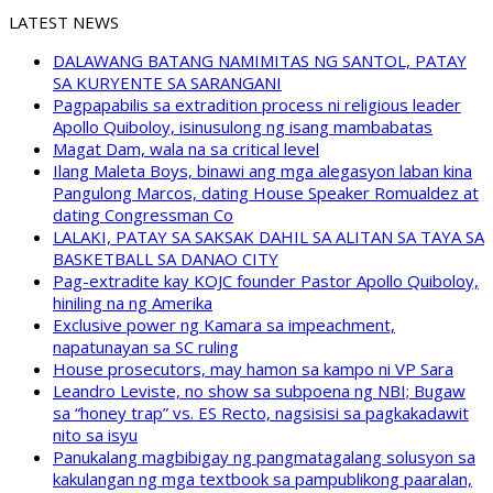
LATEST NEWS
DALAWANG BATANG NAMIMITAS NG SANTOL, PATAY
SA KURYENTE SA SARANGANI
Pagpapabilis sa extradition process ni religious leader
Apollo Quiboloy, isinusulong ng isang mambabatas
Magat Dam, wala na sa critical level
Ilang Maleta Boys, binawi ang mga alegasyon laban kina
Pangulong Marcos, dating House Speaker Romualdez at
dating Congressman Co
LALAKI, PATAY SA SAKSAK DAHIL SA ALITAN SA TAYA SA
BASKETBALL SA DANAO CITY
Pag-extradite kay KOJC founder Pastor Apollo Quiboloy,
hiniling na ng Amerika
Exclusive power ng Kamara sa impeachment,
napatunayan sa SC ruling
House prosecutors, may hamon sa kampo ni VP Sara
Leandro Leviste, no show sa subpoena ng NBI; Bugaw
sa “honey trap” vs. ES Recto, nagsisisi sa pagkakadawit
nito sa isyu
Panukalang magbibigay ng pangmatagalang solusyon sa
kakulangan ng mga textbook sa pampublikong paaralan,