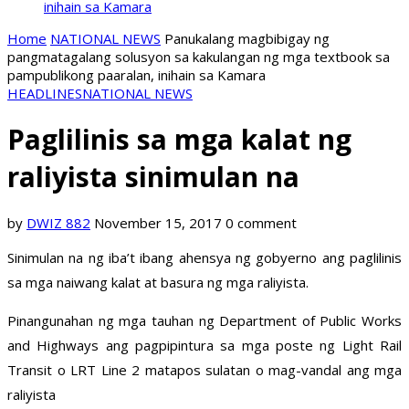
inihain sa Kamara
Home
NATIONAL NEWS
Panukalang magbibigay ng
pangmatagalang solusyon sa kakulangan ng mga textbook sa
pampublikong paaralan, inihain sa Kamara
HEADLINES
NATIONAL NEWS
Paglilinis sa mga kalat ng
raliyista sinimulan na
by
DWIZ 882
November 15, 2017
0 comment
Sinimulan na ng iba’t ibang ahensya ng gobyerno ang paglilinis
sa mga naiwang kalat at basura ng mga raliyista.
Pinangunahan ng mga tauhan ng Department of Public Works
and Highways ang pagpipintura sa mga poste ng Light Rail
Transit o LRT Line 2 matapos sulatan o mag-vandal ang mga
raliyista