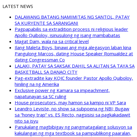
LATEST NEWS
DALAWANG BATANG NAMIMITAS NG SANTOL, PATAY
SA KURYENTE SA SARANGANI
Pagpapabilis sa extradition process ni religious leader
Apollo Quiboloy, isinusulong ng isang mambabatas
Magat Dam, wala na sa critical level
Ilang Maleta Boys, binawi ang mga alegasyon laban kina
Pangulong Marcos, dating House Speaker Romualdez at
dating Congressman Co
LALAKI, PATAY SA SAKSAK DAHIL SA ALITAN SA TAYA SA
BASKETBALL SA DANAO CITY
Pag-extradite kay KOJC founder Pastor Apollo Quiboloy,
hiniling na ng Amerika
Exclusive power ng Kamara sa impeachment,
napatunayan sa SC ruling
House prosecutors, may hamon sa kampo ni VP Sara
Leandro Leviste, no show sa subpoena ng NBI; Bugaw
sa “honey trap” vs. ES Recto, nagsisisi sa pagkakadawit
nito sa isyu
Panukalang magbibigay ng pangmatagalang solusyon sa
kakulangan ng mga textbook sa pampublikong paaralan,