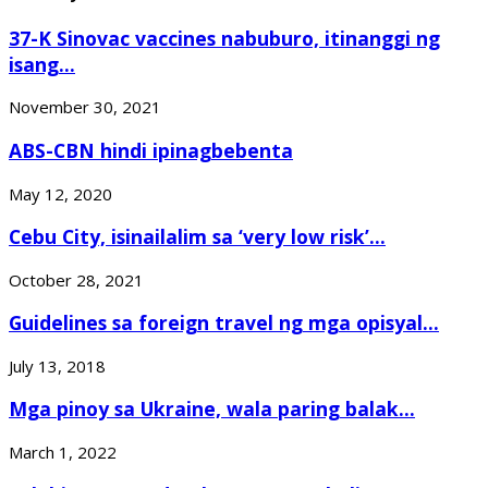
37-K Sinovac vaccines nabuburo, itinanggi ng
isang...
November 30, 2021
ABS-CBN hindi ipinagbebenta
May 12, 2020
Cebu City, isinailalim sa ‘very low risk’...
October 28, 2021
Guidelines sa foreign travel ng mga opisyal...
July 13, 2018
Mga pinoy sa Ukraine, wala paring balak...
March 1, 2022