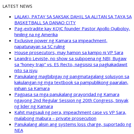
LATEST NEWS
LALAKI, PATAY SA SAKSAK DAHIL SA ALITAN SA TAYA SA
BASKETBALL SA DANAO CITY
Pag-extradite kay KOJC founder Pastor Apollo Quiboloy,
hiniling na ng Amerika
Exclusive power ng Kamara sa impeachment,
napatunayan sa SC ruling
House prosecutors, may hamon sa kampo ni VP Sara
Leandro Leviste, no show sa subpoena ng NBI; Bugaw
sa “honey trap” vs. ES Recto, nagsisisi sa pagkakadawit
nito sa isyu
Panukalang magbibigay ng pangmatagalang solusyon sa
kakulangan ng mga textbook sa pampublikong paaralan,
inihain sa Kamara
Pagpasa sa mga panukalang prayoridad ng Kamara
ngayong 2nd Regular Session ng 20th Congress, tiniyak
ng lider ng Kamara
Kahit magsauli ng pera, impeachment case vs VP Sara,
malabong mabura – private prosecution
Panukalang alisin ang systems loss charge, suportado ng
NEA