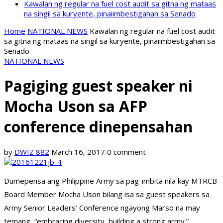
Kawalan ng regular na fuel cost audit sa gitna ng mataas
na singil sa kuryente, pinaiimbestigahan sa Senado
Home
NATIONAL NEWS
Kawalan ng regular na fuel cost audit
sa gitna ng mataas na singil sa kuryente, pinaiimbestigahan sa
Senado
NATIONAL NEWS
Pagiging guest speaker ni
Mocha Uson sa AFP
conference dinepensahan
by
DWIZ 882
March 16, 2017
0 comment
Dumepensa ang Philippine Army sa pag-imbita nila kay MTRCB
Board Member Mocha Uson bilang isa sa guest speakers sa
Army Senior Leaders’ Conference ngayong Marso na may
temang “embracing diversity, building a strong army.”