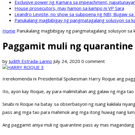
Exclusive power ng Kamara sa impeachment, napatunayan 
House prosecutors, may hamon sa kampo ni VP Sara
Leandro Leviste, no show sa subpoena ng NBI; Bugaw sa “h
Panukalang magbibigay ng pangmatagalang solusyon sa ka
Home
Panukalang magbibigay ng pangmatagalang solusyon sa k
Paggamit muli ng quarantine
by
Judith Estrada-Larino
July 24, 2020
0 comment
Irerekomenda ni Presidential Spokesman Harry Roque ang pagga
Ito, ayon kay Roque, ay para malimitahan ang galaw ng mga tao
Sinabi ni Roque na batay sa obserbasyon ng isang kakilala niya
pass ang mga tao para mahimok ang mga itong huwag nang lum
Ang paggamit aniya muli ng quarantine pass ay mas magandang