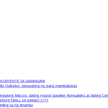
 KURYENTE SA SARANGANI
pollo Quiboloy, isinusulong ng isang mambabatas
 Pangulong Marcos, dating House Speaker Romualdez at dating C
A BASKETBALL SA DANAO CITY
niling na ng Amerika