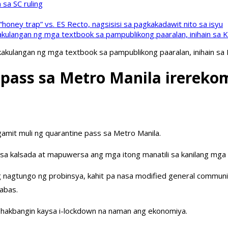
sa SC ruling
oney trap” vs. ES Recto, nagsisisi sa pagkakadawit nito sa isyu
kulangan ng mga textbook sa pampublikong paaralan, inihain sa 
akulangan ng mga textbook sa pampublikong paaralan, inihain sa
 pass sa Metro Manila irereko
mit muli ng quarantine pass sa Metro Manila.
 sa kalsada at mapuwersa ang mga itong manatili sa kanilang mga
ng nagtungo ng probinsya, kahit pa nasa modified general communi
abas.
 hakbangin kaysa i-lockdown na naman ang ekonomiya.