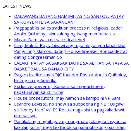
LATEST NEWS
DALAWANG BATANG NAMIMITAS NG SANTOL, PATAY
SA KURYENTE SA SARANGANI
Pagpapabilis sa extradition process ni religious leader
Apollo Quiboloy, isinusulong ng isang mambabatas
Magat Dam, wala na sa critical level
Ilang Maleta Boys, binawi ang mga alegasyon laban kina
Pangulong Marcos, dating House Speaker Romualdez at
dating Congressman Co
LALAKI, PATAY SA SAKSAK DAHIL SA ALITAN SA TAYA SA
BASKETBALL SA DANAO CITY
Pag-extradite kay KOJC founder Pastor Apollo Quiboloy,
hiniling na ng Amerika
Exclusive power ng Kamara sa impeachment,
napatunayan sa SC ruling
House prosecutors, may hamon sa kampo ni VP Sara
Leandro Leviste, no show sa subpoena ng NBI; Bugaw
sa “honey trap” vs. ES Recto, nagsisisi sa pagkakadawit
nito sa isyu
Panukalang magbibigay ng pangmatagalang solusyon sa
kakulangan ng mga textbook sa pampublikong paaralan,