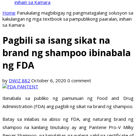
inihain sa Kamara
Home
Panukalang magbibigay ng pangmatagalang solusyon sa
kakulangan ng mga textbook sa pampublikong paaralan, inihain
sa Kamara
Pagbili sa isang sikat na
brand ng shampoo ibinabala
ng FDA
by
DWIZ 882
October 6, 2020
0 comment
Ibinabala sa publiko ng pamunuan ng Food and Drug
Administration (FDA) ang pagbili ng sikat na brand ng shampoo.
Batay sa inilabas na abiso ng FDA, ang naturang brand ng
shampoo na kanilang tinutukoy ay ang Pantene Pro-V Milky
Repair Shampoo, na lumalabas na walang valid na certificate of