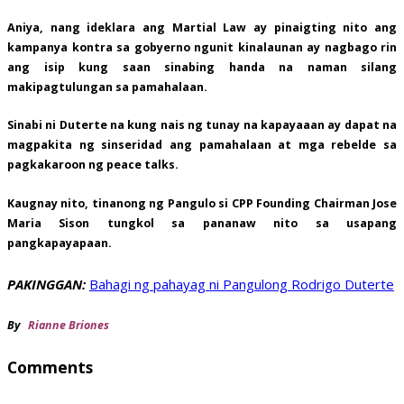
Aniya, nang ideklara ang Martial Law ay pinaigting nito ang
kampanya kontra sa gobyerno ngunit kinalaunan ay nagbago rin
ang isip kung saan sinabing handa na naman silang
makipagtulungan sa pamahalaan.
Sinabi ni Duterte na kung nais ng tunay na kapayaaan ay dapat na
magpakita ng sinseridad ang pamahalaan at mga rebelde sa
pagkakaroon ng peace talks.
Kaugnay nito, tinanong ng Pangulo si CPP Founding Chairman Jose
Maria Sison tungkol sa pananaw nito sa usapang
pangkapayapaan.
PAKINGGAN:
Bahagi ng pahayag ni Pangulong Rodrigo Duterte
By
Rianne Briones
Comments