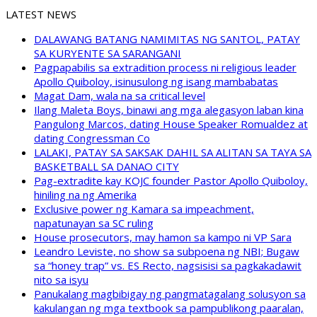
LATEST NEWS
DALAWANG BATANG NAMIMITAS NG SANTOL, PATAY
SA KURYENTE SA SARANGANI
Pagpapabilis sa extradition process ni religious leader
Apollo Quiboloy, isinusulong ng isang mambabatas
Magat Dam, wala na sa critical level
Ilang Maleta Boys, binawi ang mga alegasyon laban kina
Pangulong Marcos, dating House Speaker Romualdez at
dating Congressman Co
LALAKI, PATAY SA SAKSAK DAHIL SA ALITAN SA TAYA SA
BASKETBALL SA DANAO CITY
Pag-extradite kay KOJC founder Pastor Apollo Quiboloy,
hiniling na ng Amerika
Exclusive power ng Kamara sa impeachment,
napatunayan sa SC ruling
House prosecutors, may hamon sa kampo ni VP Sara
Leandro Leviste, no show sa subpoena ng NBI; Bugaw
sa “honey trap” vs. ES Recto, nagsisisi sa pagkakadawit
nito sa isyu
Panukalang magbibigay ng pangmatagalang solusyon sa
kakulangan ng mga textbook sa pampublikong paaralan,