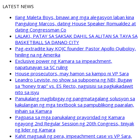
LATEST NEWS
Ilang Maleta Boys, binawi ang mga alegasyon laban kina
Pangulong Marcos, dating House Speaker Romualdez at
dating Congressman Co
LALAKI, PATAY SA SAKSAK DAHIL SA ALITAN SA TAYA SA
BASKETBALL SA DANAO CITY
Pag-extradite kay KOJC founder Pastor Apollo Quiboloy,
hiniling na ng Amerika
Exclusive power ng Kamara sa impeachment,
napatunayan sa SC ruling
House prosecutors, may hamon sa kampo ni VP Sara
Leandro Leviste, no show sa subpoena ng NBI; Bugaw
sa “honey trap” vs. ES Recto, nagsisisi sa pagkakadawit
nito sa isyu
Panukalang magbibigay ng pangmatagalang solusyon sa
kakulangan ng mga textbook sa pampublikong paaralan,
inihain sa Kamara
Pagpasa sa mga panukalang prayoridad ng Kamara
ngayong 2nd Regular Session ng 20th Congress, tiniyak
ng lider ng Kamara
Kahit magsauli ng pera, impeachment case vs VP Sara,