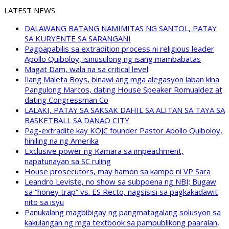
LATEST NEWS
DALAWANG BATANG NAMIMITAS NG SANTOL, PATAY
SA KURYENTE SA SARANGANI
Pagpapabilis sa extradition process ni religious leader
Apollo Quiboloy, isinusulong ng isang mambabatas
Magat Dam, wala na sa critical level
Ilang Maleta Boys, binawi ang mga alegasyon laban kina
Pangulong Marcos, dating House Speaker Romualdez at
dating Congressman Co
LALAKI, PATAY SA SAKSAK DAHIL SA ALITAN SA TAYA SA
BASKETBALL SA DANAO CITY
Pag-extradite kay KOJC founder Pastor Apollo Quiboloy,
hiniling na ng Amerika
Exclusive power ng Kamara sa impeachment,
napatunayan sa SC ruling
House prosecutors, may hamon sa kampo ni VP Sara
Leandro Leviste, no show sa subpoena ng NBI; Bugaw
sa “honey trap” vs. ES Recto, nagsisisi sa pagkakadawit
nito sa isyu
Panukalang magbibigay ng pangmatagalang solusyon sa
kakulangan ng mga textbook sa pampublikong paaralan,