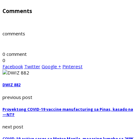
Comments
comments
0 comment
0
Facebook
Twitter
Google +
Pinterest
DWIZ 882
previous post
Proyektong COVID-19 vaccine manufacturing sa Pinas, kasado na
—NTF
next post
COVID-19 active cases sa Metro Manila, maaaring lumobo sa 269K