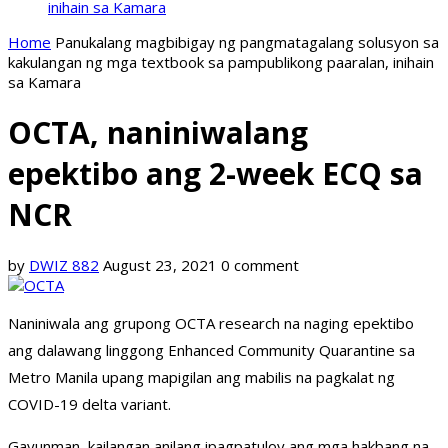
inihain sa Kamara
Home
Panukalang magbibigay ng pangmatagalang solusyon sa
kakulangan ng mga textbook sa pampublikong paaralan, inihain
sa Kamara
OCTA, naniniwalang
epektibo ang 2-week ECQ sa
NCR
by
DWIZ 882
August 23, 2021
0 comment
Naniniwala ang grupong OCTA research na naging epektibo
ang dalawang linggong Enhanced Community Quarantine sa
Metro Manila upang mapigilan ang mabilis na pagkalat ng
COVID-19 delta variant.
Gayunman, kailangan anilang ipagpatuloy ang mga hakbang na