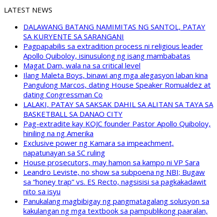
LATEST NEWS
DALAWANG BATANG NAMIMITAS NG SANTOL, PATAY
SA KURYENTE SA SARANGANI
Pagpapabilis sa extradition process ni religious leader
Apollo Quiboloy, isinusulong ng isang mambabatas
Magat Dam, wala na sa critical level
Ilang Maleta Boys, binawi ang mga alegasyon laban kina
Pangulong Marcos, dating House Speaker Romualdez at
dating Congressman Co
LALAKI, PATAY SA SAKSAK DAHIL SA ALITAN SA TAYA SA
BASKETBALL SA DANAO CITY
Pag-extradite kay KOJC founder Pastor Apollo Quiboloy,
hiniling na ng Amerika
Exclusive power ng Kamara sa impeachment,
napatunayan sa SC ruling
House prosecutors, may hamon sa kampo ni VP Sara
Leandro Leviste, no show sa subpoena ng NBI; Bugaw
sa “honey trap” vs. ES Recto, nagsisisi sa pagkakadawit
nito sa isyu
Panukalang magbibigay ng pangmatagalang solusyon sa
kakulangan ng mga textbook sa pampublikong paaralan,