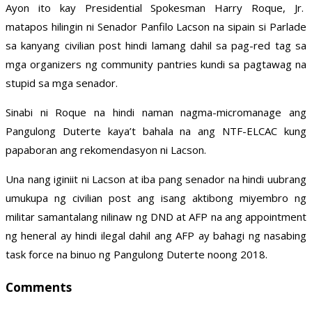
Ayon ito kay Presidential Spokesman Harry Roque, Jr.
matapos hilingin ni Senador Panfilo Lacson na sipain si Parlade
sa kanyang civilian post hindi lamang dahil sa pag-red tag sa
mga organizers ng community pantries kundi sa pagtawag na
stupid sa mga senador.
Sinabi ni Roque na hindi naman nagma-micromanage ang
Pangulong Duterte kaya’t bahala na ang NTF-ELCAC kung
papaboran ang rekomendasyon ni Lacson.
Una nang iginiit ni Lacson at iba pang senador na hindi uubrang
umukupa ng civilian post ang isang aktibong miyembro ng
militar samantalang nilinaw ng DND at AFP na ang appointment
ng heneral ay hindi ilegal dahil ang AFP ay bahagi ng nasabing
task force na binuo ng Pangulong Duterte noong 2018.
Comments