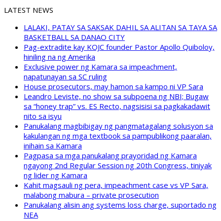
LATEST NEWS
LALAKI, PATAY SA SAKSAK DAHIL SA ALITAN SA TAYA SA
BASKETBALL SA DANAO CITY
Pag-extradite kay KOJC founder Pastor Apollo Quiboloy,
hiniling na ng Amerika
Exclusive power ng Kamara sa impeachment,
napatunayan sa SC ruling
House prosecutors, may hamon sa kampo ni VP Sara
Leandro Leviste, no show sa subpoena ng NBI; Bugaw
sa “honey trap” vs. ES Recto, nagsisisi sa pagkakadawit
nito sa isyu
Panukalang magbibigay ng pangmatagalang solusyon sa
kakulangan ng mga textbook sa pampublikong paaralan,
inihain sa Kamara
Pagpasa sa mga panukalang prayoridad ng Kamara
ngayong 2nd Regular Session ng 20th Congress, tiniyak
ng lider ng Kamara
Kahit magsauli ng pera, impeachment case vs VP Sara,
malabong mabura – private prosecution
Panukalang alisin ang systems loss charge, suportado ng
NEA