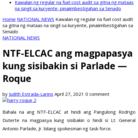
Kawalan ng regular na fuel cost audit sa gitna ng mataas
na singil sa kuryente, pinaiimbestigahan sa Senado
Home
NATIONAL NEWS
Kawalan ng regular na fuel cost audit
sa gitna ng mataas na singil sa kuryente, pinaiimbestigahan sa
Senado
NATIONAL NEWS
NTF-ELCAC ang magpapasya
kung sisibakin si Parlade —
Roque
by
Judith Estrada-Larino
April 27, 2021
0 comment
Bahala na ang NTF-ELCAC at hindi ang Pangulong Rodrigo
Duterte na magpasya kung sisibakin o hindi si Lt. General
Antonio Parlade, Jr. bilang spokesman ng task force.