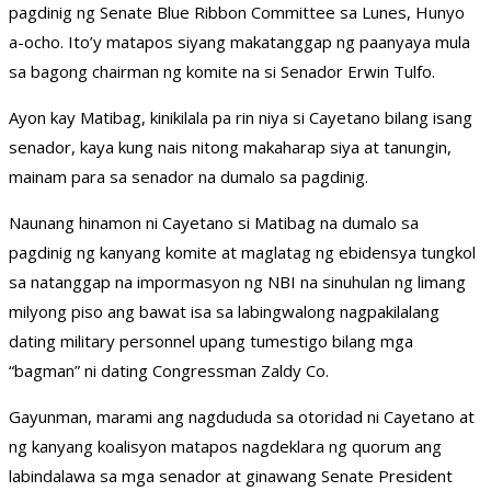
pagdinig ng Senate Blue Ribbon Committee sa Lunes, Hunyo
a-ocho. Ito’y matapos siyang makatanggap ng paanyaya mula
sa bagong chairman ng komite na si Senador Erwin Tulfo.
Ayon kay Matibag, kinikilala pa rin niya si Cayetano bilang isang
senador, kaya kung nais nitong makaharap siya at tanungin,
mainam para sa senador na dumalo sa pagdinig.
Naunang hinamon ni Cayetano si Matibag na dumalo sa
pagdinig ng kanyang komite at maglatag ng ebidensya tungkol
sa natanggap na impormasyon ng NBI na sinuhulan ng limang
milyong piso ang bawat isa sa labingwalong nagpakilalang
dating military personnel upang tumestigo bilang mga
“bagman” ni dating Congressman Zaldy Co.
Gayunman, marami ang nagdududa sa otoridad ni Cayetano at
ng kanyang koalisyon matapos nagdeklara ng quorum ang
labindalawa sa mga senador at ginawang Senate President