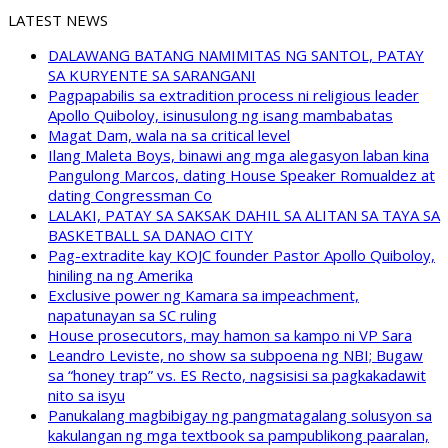
LATEST NEWS
DALAWANG BATANG NAMIMITAS NG SANTOL, PATAY
SA KURYENTE SA SARANGANI
Pagpapabilis sa extradition process ni religious leader
Apollo Quiboloy, isinusulong ng isang mambabatas
Magat Dam, wala na sa critical level
Ilang Maleta Boys, binawi ang mga alegasyon laban kina
Pangulong Marcos, dating House Speaker Romualdez at
dating Congressman Co
LALAKI, PATAY SA SAKSAK DAHIL SA ALITAN SA TAYA SA
BASKETBALL SA DANAO CITY
Pag-extradite kay KOJC founder Pastor Apollo Quiboloy,
hiniling na ng Amerika
Exclusive power ng Kamara sa impeachment,
napatunayan sa SC ruling
House prosecutors, may hamon sa kampo ni VP Sara
Leandro Leviste, no show sa subpoena ng NBI; Bugaw
sa “honey trap” vs. ES Recto, nagsisisi sa pagkakadawit
nito sa isyu
Panukalang magbibigay ng pangmatagalang solusyon sa
kakulangan ng mga textbook sa pampublikong paaralan,