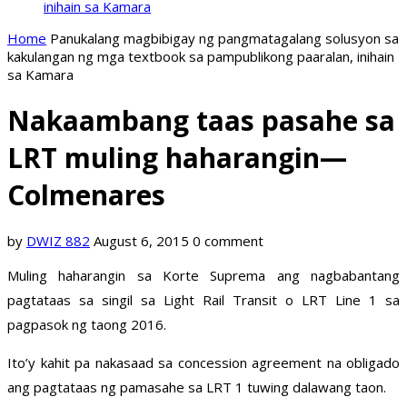
inihain sa Kamara
Home
Panukalang magbibigay ng pangmatagalang solusyon sa
kakulangan ng mga textbook sa pampublikong paaralan, inihain
sa Kamara
Nakaambang taas pasahe sa
LRT muling haharangin—
Colmenares
by
DWIZ 882
August 6, 2015
0 comment
Muling haharangin sa Korte Suprema ang nagbabantang
pagtataas sa singil sa Light Rail Transit o LRT Line 1 sa
pagpasok ng taong 2016.
Ito’y kahit pa nakasaad sa concession agreement na obligado
ang pagtataas ng pamasahe sa LRT 1 tuwing dalawang taon.