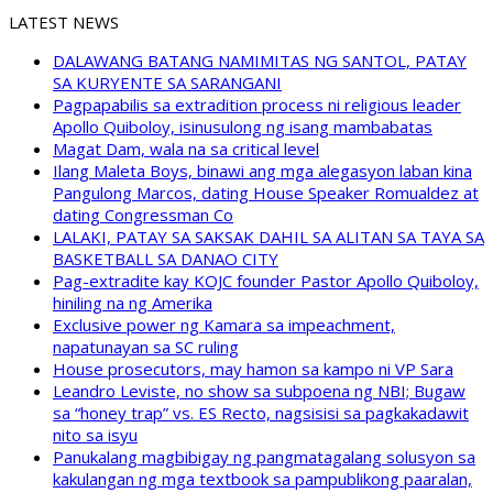
LATEST NEWS
DALAWANG BATANG NAMIMITAS NG SANTOL, PATAY
SA KURYENTE SA SARANGANI
Pagpapabilis sa extradition process ni religious leader
Apollo Quiboloy, isinusulong ng isang mambabatas
Magat Dam, wala na sa critical level
Ilang Maleta Boys, binawi ang mga alegasyon laban kina
Pangulong Marcos, dating House Speaker Romualdez at
dating Congressman Co
LALAKI, PATAY SA SAKSAK DAHIL SA ALITAN SA TAYA SA
BASKETBALL SA DANAO CITY
Pag-extradite kay KOJC founder Pastor Apollo Quiboloy,
hiniling na ng Amerika
Exclusive power ng Kamara sa impeachment,
napatunayan sa SC ruling
House prosecutors, may hamon sa kampo ni VP Sara
Leandro Leviste, no show sa subpoena ng NBI; Bugaw
sa “honey trap” vs. ES Recto, nagsisisi sa pagkakadawit
nito sa isyu
Panukalang magbibigay ng pangmatagalang solusyon sa
kakulangan ng mga textbook sa pampublikong paaralan,