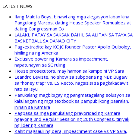
LATEST NEWS
Ilang Maleta Boys, binawi ang mga alegasyon laban kina
Pangulong Marcos, dating House Speaker Romualdez at
dating Congressman Co
LALAKI, PATAY SA SAKSAK DAHIL SA ALITAN SA TAYA SA
BASKETBALL SA DANAO CITY
Pag-extradite kay KOJC founder Pastor Apollo Quiboloy,
hiniling na ng Amerika
Exclusive power ng Kamara sa impeachment,
napatunayan sa SC ruling
House prosecutors, may hamon sa kampo ni VP Sara
Leandro Leviste, no show sa subpoena ng NBI; Bugaw
sa “honey trap” vs. ES Recto, nagsisisi sa pagkakadawit
nito sa isyu
Panukalang magbibigay ng pangmatagalang solusyon sa
kakulangan ng mga textbook sa pampublikong paaralan,
inihain sa Kamara
Pagpasa sa mga panukalang prayoridad ng Kamara
ngayong 2nd Regular Session ng 20th Congress, tiniyak
ng lider ng Kamara
Kahit magsauli ng pera, impeachment case vs VP Sara,