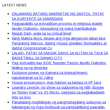
LATEST NEWS
DALAWANG BATANG NAMIMITAS NG SANTOL, PATAY
SA KURYENTE SA SARANGANI
Pagpapabilis sa extradition process ni religious leader
Apollo Quiboloy, isinusulong ng isang mambabatas
Magat Dam, wala na sa critical level
Ilang Maleta Boys, binawi ang mga alegasyon laban kina
Pangulong Marcos, dating House Speaker Romualdez at
dating Congressman Co
LALAKI, PATAY SA SAKSAK DAHIL SA ALITAN SA TAYA SA
BASKETBALL SA DANAO CITY
Pag-extradite kay KOJC founder Pastor Apollo Quiboloy,
hiniling na ng Amerika
Exclusive power ng Kamara sa impeachment,
napatunayan sa SC ruling
House prosecutors, may hamon sa kampo ni VP Sara
Leandro Leviste, no show sa subpoena ng NBI; Bugaw
sa “honey trap” vs. ES Recto, nagsisisi sa pagkakadawit
nito sa isyu
Panukalang magbibigay ng pangmatagalang solusyon sa
kakulangan ng mga textbook sa pampublikong paaralan,