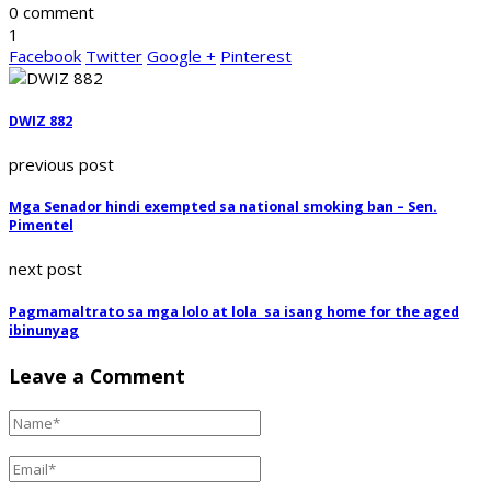
0 comment
1
Facebook
Twitter
Google +
Pinterest
DWIZ 882
previous post
Mga Senador hindi exempted sa national smoking ban – Sen.
Pimentel
next post
Pagmamaltrato sa mga lolo at lola sa isang home for the aged
ibinunyag
Leave a Comment