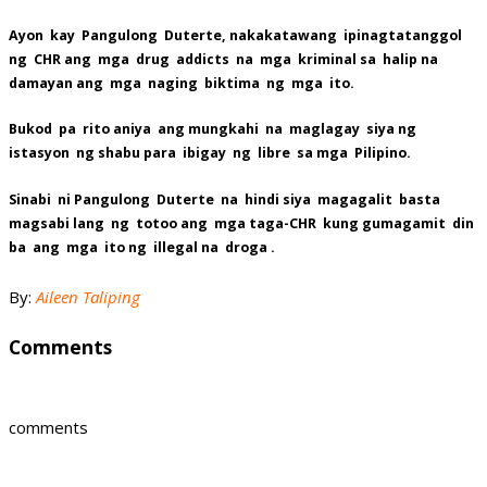
Ayon kay Pangulong Duterte, nakakatawang ipinagtatanggol
ng CHR ang mga drug addicts na mga kriminal sa halip na
damayan ang mga naging biktima ng mga ito.
Bukod pa rito aniya ang mungkahi na maglagay siya ng
istasyon ng shabu para ibigay ng libre sa mga Pilipino.
Sinabi ni Pangulong Duterte na hindi siya magagalit basta
magsabi lang ng totoo ang mga taga-CHR kung gumagamit din
ba ang mga ito ng illegal na droga .
By:
Aileen Taliping
Comments
comments