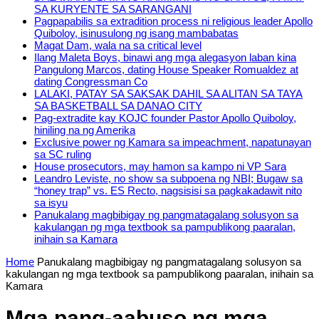
SA KURYENTE SA SARANGANI
Pagpapabilis sa extradition process ni religious leader Apollo
Quiboloy, isinusulong ng isang mambabatas
Magat Dam, wala na sa critical level
Ilang Maleta Boys, binawi ang mga alegasyon laban kina
Pangulong Marcos, dating House Speaker Romualdez at
dating Congressman Co
LALAKI, PATAY SA SAKSAK DAHIL SA ALITAN SA TAYA
SA BASKETBALL SA DANAO CITY
Pag-extradite kay KOJC founder Pastor Apollo Quiboloy,
hiniling na ng Amerika
Exclusive power ng Kamara sa impeachment, napatunayan
sa SC ruling
House prosecutors, may hamon sa kampo ni VP Sara
Leandro Leviste, no show sa subpoena ng NBI; Bugaw sa
“honey trap” vs. ES Recto, nagsisisi sa pagkakadawit nito
sa isyu
Panukalang magbibigay ng pangmatagalang solusyon sa
kakulangan ng mga textbook sa pampublikong paaralan,
inihain sa Kamara
Home
Panukalang magbibigay ng pangmatagalang solusyon sa
kakulangan ng mga textbook sa pampublikong paaralan, inihain sa
Kamara
Mga pang-aabuso ng mga