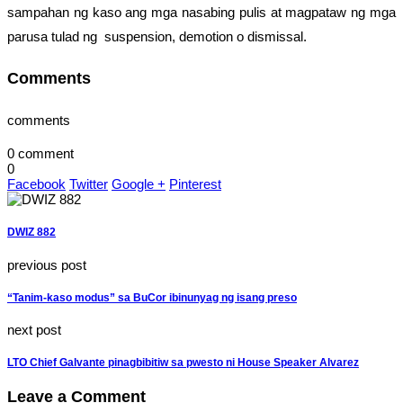
sampahan ng kaso ang mga nasabing pulis at magpataw ng mga
parusa tulad ng suspension, demotion o dismissal.
Comments
comments
0 comment
0
Facebook
Twitter
Google +
Pinterest
DWIZ 882
previous post
“Tanim-kaso modus” sa BuCor ibinunyag ng isang preso
next post
LTO Chief Galvante pinagbibitiw sa pwesto ni House Speaker Alvarez
Leave a Comment