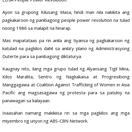
Ayon sa grupong Kilusang Masa, hindi man nila nakikita ang
pagkakaroon ng panibagong people power revolution na tulad
noong 1986 sa malapit na hinarap.
Mas mapatataas pa rin anila ang tiyansa ng pagkakaroon ng
katulad na pagkilos dahil sa anila’y plano ng Administrasyong
Duterte para sa panibagong diktaturya.
Kaugnay nito, ilang mga grupo tulad ng Alyansang Tigil Mina,
Kilos Maralita, Sentro ng Nagkakaisa at Progresibong
Manggagawa at Coalition Against Trafficking of Women in Asia
Pacific ang magsasagawa ng protesta para sa patuloy na
panawagan sa kalayaan.
Inaasahan namang makikiisa rin sa mga pagkilos ang mga
miyembro ng unyon ng ABS-CBN Network.