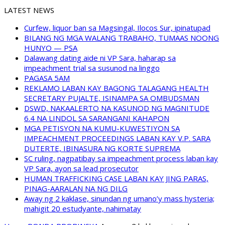
LATEST NEWS
Curfew, liquor ban sa Magsingal, Ilocos Sur, ipinatupad
BILANG NG MGA WALANG TRABAHO, TUMAAS NOONG
HUNYO — PSA
Dalawang dating aide ni VP Sara, haharap sa
impeachment trial sa susunod na linggo
PAGASA 5AM
REKLAMO LABAN KAY BAGONG TALAGANG HEALTH
SECRETARY PUJALTE, ISINAMPA SA OMBUDSMAN
DSWD, NAKAALERTO NA KASUNOD NG MAGNITUDE
6.4 NA LINDOL SA SARANGANI KAHAPON
MGA PETISYON NA KUMU-KUWESTIYON SA
IMPEACHMENT PROCEEDINGS LABAN KAY V.P. SARA
DUTERTE, IBINASURA NG KORTE SUPREMA
SC ruling, nagpatibay sa impeachment process laban kay
VP Sara, ayon sa lead prosecutor
HUMAN TRAFFICKING CASE LABAN KAY JING PARAS,
PINAG-AARALAN NA NG DILG
Away ng 2 kaklase, sinundan ng umano’y mass hysteria;
mahigit 20 estudyante, nahimatay