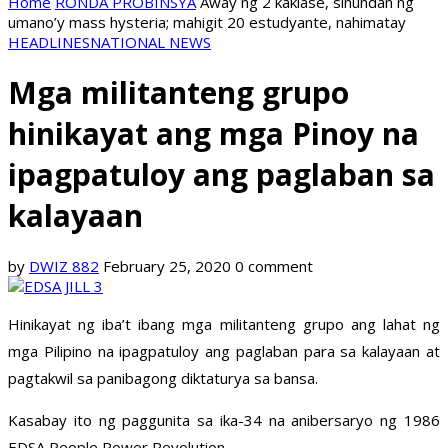
Home
RONDA PROBINSYA
Away ng 2 kaklase, sinundan ng
umano’y mass hysteria; mahigit 20 estudyante, nahimatay
HEADLINES
NATIONAL NEWS
Mga militanteng grupo
hinikayat ang mga Pinoy na
ipagpatuloy ang paglaban sa
kalayaan
by
DWIZ 882
February 25, 2020
0 comment
Hinikayat ng iba’t ibang mga militanteng grupo ang lahat ng
mga Pilipino na ipagpatuloy ang paglaban para sa kalayaan at
pagtakwil sa panibagong diktaturya sa bansa.
Kasabay ito ng paggunita sa ika-34 na anibersaryo ng 1986
EDSA People Power Revolution.