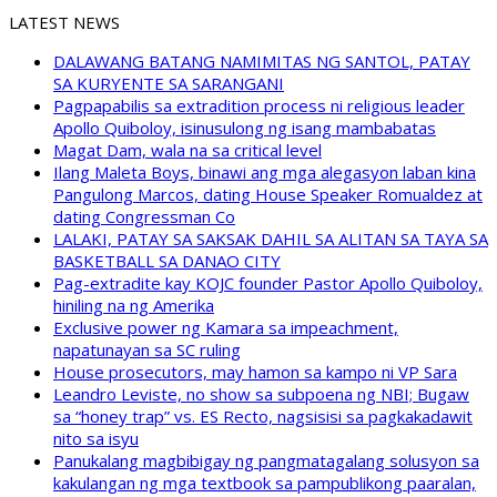
LATEST NEWS
DALAWANG BATANG NAMIMITAS NG SANTOL, PATAY
SA KURYENTE SA SARANGANI
Pagpapabilis sa extradition process ni religious leader
Apollo Quiboloy, isinusulong ng isang mambabatas
Magat Dam, wala na sa critical level
Ilang Maleta Boys, binawi ang mga alegasyon laban kina
Pangulong Marcos, dating House Speaker Romualdez at
dating Congressman Co
LALAKI, PATAY SA SAKSAK DAHIL SA ALITAN SA TAYA SA
BASKETBALL SA DANAO CITY
Pag-extradite kay KOJC founder Pastor Apollo Quiboloy,
hiniling na ng Amerika
Exclusive power ng Kamara sa impeachment,
napatunayan sa SC ruling
House prosecutors, may hamon sa kampo ni VP Sara
Leandro Leviste, no show sa subpoena ng NBI; Bugaw
sa “honey trap” vs. ES Recto, nagsisisi sa pagkakadawit
nito sa isyu
Panukalang magbibigay ng pangmatagalang solusyon sa
kakulangan ng mga textbook sa pampublikong paaralan,