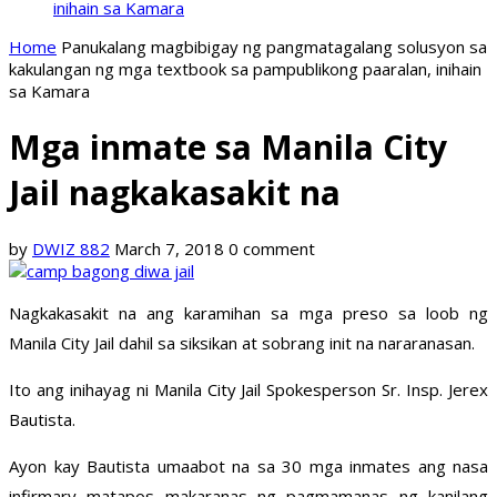
inihain sa Kamara
Home
Panukalang magbibigay ng pangmatagalang solusyon sa
kakulangan ng mga textbook sa pampublikong paaralan, inihain
sa Kamara
Mga inmate sa Manila City
Jail nagkakasakit na
by
DWIZ 882
March 7, 2018
0 comment
Nagkakasakit na ang karamihan sa mga preso sa loob ng
Manila City Jail dahil sa siksikan at sobrang init na nararanasan.
Ito ang inihayag ni Manila City Jail Spokesperson Sr. Insp. Jerex
Bautista.
Ayon kay Bautista umaabot na sa 30 mga inmates ang nasa
infirmary matapos makaranas ng pagmamanas ng kanilang