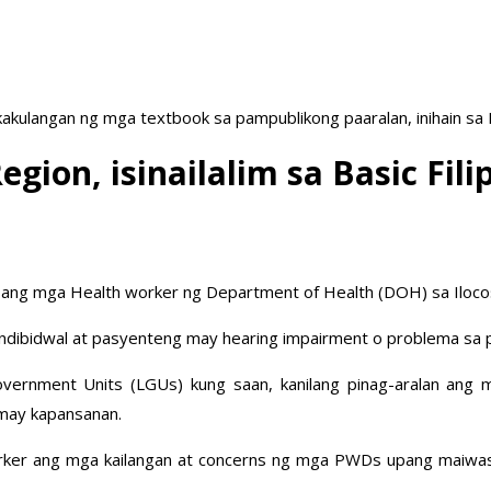
akulangan ng mga textbook sa pampublikong paaralan, inihain sa
egion, isinailalim sa Basic Fil
FSL) ang mga Health worker ng Department of Health (DOH) sa Iloco
indibidwal at pasyenteng may hearing impairment o problema sa p
ernment Units (LGUs) kung saan, kanilang pinag-aralan ang m
may kapansanan.
ker ang mga kailangan at concerns ng mga PWDs upang maiwasa