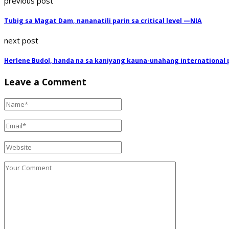
previous post
Tubig sa Magat Dam, nananatili parin sa critical level —NIA
next post
Herlene Budol, handa na sa kaniyang kauna-unahang international
Leave a Comment