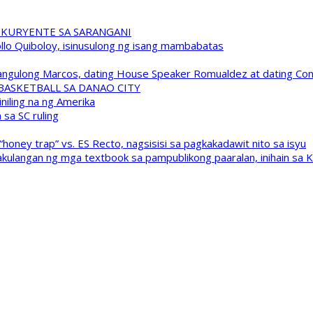
 KURYENTE SA SARANGANI
pollo Quiboloy, isinusulong ng isang mambabatas
 Pangulong Marcos, dating House Speaker Romualdez at dating C
A BASKETBALL SA DANAO CITY
niling na ng Amerika
sa SC ruling
oney trap” vs. ES Recto, nagsisisi sa pagkakadawit nito sa isyu
kulangan ng mga textbook sa pampublikong paaralan, inihain sa 