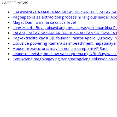
LATEST NEWS
DALAWANG BATANG NAMIMITAS NG SANTOL, PATAY SA
Pagpapabilis sa extradition process ni religious leader A
Magat Dam, wala na sa critical level
Ilang Maleta Boys, binawi ang mga alegasyon laban kina
LALAKI, PATAY SA SAKSAK DAHIL SA ALITAN SA TAYA S
Pag-extradite kay KOJC founder Pastor Apollo Quiboloy, hi
Exclusive power ng Kamara sa impeachment, napatunayan 
House prosecutors, may hamon sa kampo ni VP Sara
Leandro Leviste, no show sa subpoena ng NBI; Bugaw sa “h
Panukalang magbibigay ng pangmatagalang solusyon sa ka