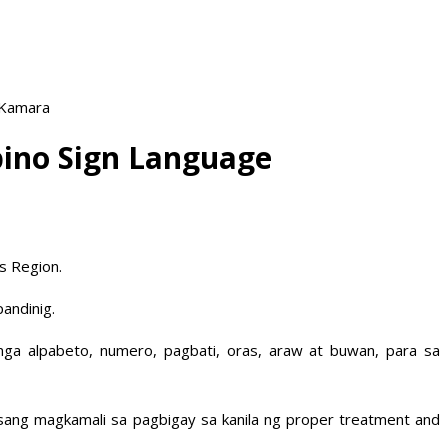
 Kamara
ipino Sign Language
s Region.
andinig.
ga alpabeto, numero, pagbati, oras, araw at buwan, para sa
ng magkamali sa pagbigay sa kanila ng proper treatment and