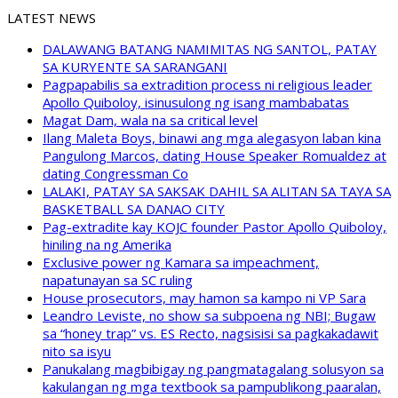
LATEST NEWS
DALAWANG BATANG NAMIMITAS NG SANTOL, PATAY
SA KURYENTE SA SARANGANI
Pagpapabilis sa extradition process ni religious leader
Apollo Quiboloy, isinusulong ng isang mambabatas
Magat Dam, wala na sa critical level
Ilang Maleta Boys, binawi ang mga alegasyon laban kina
Pangulong Marcos, dating House Speaker Romualdez at
dating Congressman Co
LALAKI, PATAY SA SAKSAK DAHIL SA ALITAN SA TAYA SA
BASKETBALL SA DANAO CITY
Pag-extradite kay KOJC founder Pastor Apollo Quiboloy,
hiniling na ng Amerika
Exclusive power ng Kamara sa impeachment,
napatunayan sa SC ruling
House prosecutors, may hamon sa kampo ni VP Sara
Leandro Leviste, no show sa subpoena ng NBI; Bugaw
sa “honey trap” vs. ES Recto, nagsisisi sa pagkakadawit
nito sa isyu
Panukalang magbibigay ng pangmatagalang solusyon sa
kakulangan ng mga textbook sa pampublikong paaralan,