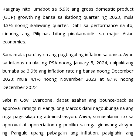
Kaugnay nito, umabot sa 5.9% ang gross domestic product
(GDP) growth ng bansa sa ikatlong quarter ng 2023, mula
4.3% noong ikalawang quarter. Dahil sa performance na ito,
itinuring ang Pilipinas bilang pinakamabilis sa major Asian
economies.
Samantala, patuloy rin ang pagbagal ng inflation sa bansa. Ayon
sa inilabas na ulat ng PSA noong January 5, 2024, naipakitang
bumaba sa 3.9% ang inflation rate ng bansa noong December
2023; mula 4.1% noong November 2023 at 8.1% noong
December 2022.
Sabi ni Gov. Evardone, dapat asahan ang bounce-back sa
approval ratings ni Pangulong Marcos dahil nagbubunga na ang
mga pagsisikap ng administrasyon. Aniya, sumasalamin ito sa
approval at appreciation ng publiko sa mga ginawang aksyon
ng Pangulo upang pabagalin ang inflation, pasiglahin ang