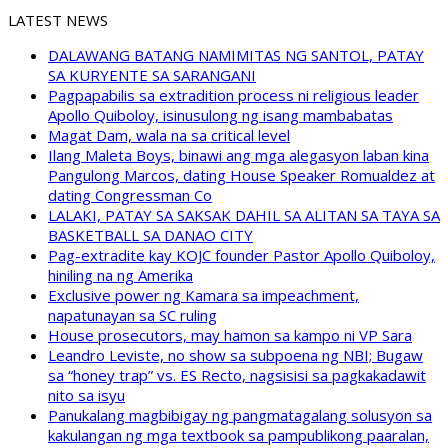
LATEST NEWS
DALAWANG BATANG NAMIMITAS NG SANTOL, PATAY
SA KURYENTE SA SARANGANI
Pagpapabilis sa extradition process ni religious leader
Apollo Quiboloy, isinusulong ng isang mambabatas
Magat Dam, wala na sa critical level
Ilang Maleta Boys, binawi ang mga alegasyon laban kina
Pangulong Marcos, dating House Speaker Romualdez at
dating Congressman Co
LALAKI, PATAY SA SAKSAK DAHIL SA ALITAN SA TAYA SA
BASKETBALL SA DANAO CITY
Pag-extradite kay KOJC founder Pastor Apollo Quiboloy,
hiniling na ng Amerika
Exclusive power ng Kamara sa impeachment,
napatunayan sa SC ruling
House prosecutors, may hamon sa kampo ni VP Sara
Leandro Leviste, no show sa subpoena ng NBI; Bugaw
sa “honey trap” vs. ES Recto, nagsisisi sa pagkakadawit
nito sa isyu
Panukalang magbibigay ng pangmatagalang solusyon sa
kakulangan ng mga textbook sa pampublikong paaralan,