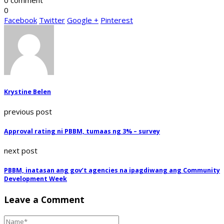
0 comment
0
Facebook
Twitter
Google +
Pinterest
Krystine Belen
previous post
Approval rating ni PBBM, tumaas ng 3% – survey
next post
PBBM, inatasan ang gov’t agencies na ipagdiwang ang Community
Development Week
Leave a Comment