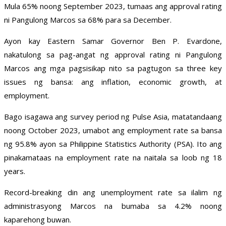
Mula 65% noong September 2023, tumaas ang approval rating
ni Pangulong Marcos sa 68% para sa December.
Ayon kay Eastern Samar Governor Ben P. Evardone,
nakatulong sa pag-angat ng approval rating ni Pangulong
Marcos ang mga pagsisikap nito sa pagtugon sa three key
issues ng bansa: ang inflation, economic growth, at
employment.
Bago isagawa ang survey period ng Pulse Asia, matatandaang
noong October 2023, umabot ang employment rate sa bansa
ng 95.8% ayon sa Philippine Statistics Authority (PSA). Ito ang
pinakamataas na employment rate na naitala sa loob ng 18
years.
Record-breaking din ang unemployment rate sa ilalim ng
administrasyong Marcos na bumaba sa 4.2% noong
kaparehong buwan.