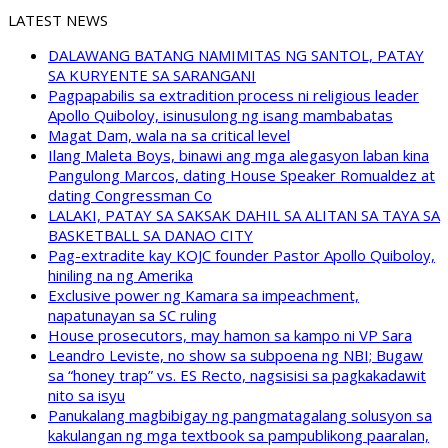
LATEST NEWS
DALAWANG BATANG NAMIMITAS NG SANTOL, PATAY
SA KURYENTE SA SARANGANI
Pagpapabilis sa extradition process ni religious leader
Apollo Quiboloy, isinusulong ng isang mambabatas
Magat Dam, wala na sa critical level
Ilang Maleta Boys, binawi ang mga alegasyon laban kina
Pangulong Marcos, dating House Speaker Romualdez at
dating Congressman Co
LALAKI, PATAY SA SAKSAK DAHIL SA ALITAN SA TAYA SA
BASKETBALL SA DANAO CITY
Pag-extradite kay KOJC founder Pastor Apollo Quiboloy,
hiniling na ng Amerika
Exclusive power ng Kamara sa impeachment,
napatunayan sa SC ruling
House prosecutors, may hamon sa kampo ni VP Sara
Leandro Leviste, no show sa subpoena ng NBI; Bugaw
sa “honey trap” vs. ES Recto, nagsisisi sa pagkakadawit
nito sa isyu
Panukalang magbibigay ng pangmatagalang solusyon sa
kakulangan ng mga textbook sa pampublikong paaralan,