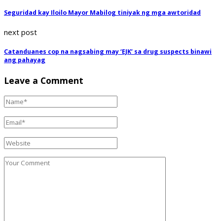
Seguridad kay Iloilo Mayor Mabilog tiniyak ng mga awtoridad
next post
Catanduanes cop na nagsabing may ‘EJK’ sa drug suspects binawi
ang pahayag
Leave a Comment