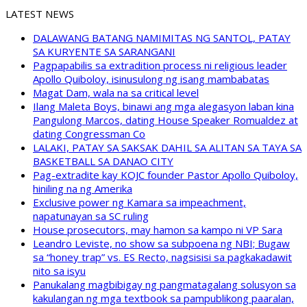
LATEST NEWS
DALAWANG BATANG NAMIMITAS NG SANTOL, PATAY
SA KURYENTE SA SARANGANI
Pagpapabilis sa extradition process ni religious leader
Apollo Quiboloy, isinusulong ng isang mambabatas
Magat Dam, wala na sa critical level
Ilang Maleta Boys, binawi ang mga alegasyon laban kina
Pangulong Marcos, dating House Speaker Romualdez at
dating Congressman Co
LALAKI, PATAY SA SAKSAK DAHIL SA ALITAN SA TAYA SA
BASKETBALL SA DANAO CITY
Pag-extradite kay KOJC founder Pastor Apollo Quiboloy,
hiniling na ng Amerika
Exclusive power ng Kamara sa impeachment,
napatunayan sa SC ruling
House prosecutors, may hamon sa kampo ni VP Sara
Leandro Leviste, no show sa subpoena ng NBI; Bugaw
sa “honey trap” vs. ES Recto, nagsisisi sa pagkakadawit
nito sa isyu
Panukalang magbibigay ng pangmatagalang solusyon sa
kakulangan ng mga textbook sa pampublikong paaralan,