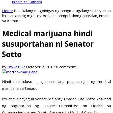
inihain sa Kamara
Home
Panukalang magbibigay ng pangmatagalang solusyon sa
kakulangan ng mga textbook sa pampublikong paaralan, inihain
sa Kamara
Medical marijuana hindi
susuportahan ni Senator
Sotto
by
DWIZ 882
October 2, 2017
0 comment
Hindi makalulusot ang panukalang pagsasaligal ng medical
marijuana sa Senado.
Ito ang inihayag ni Senate Majority Leader Tito Sotto kasunod
ng pag-apruba ng House Committee on Health sa
Compassionate and Right of Access to Medical Cannabis.