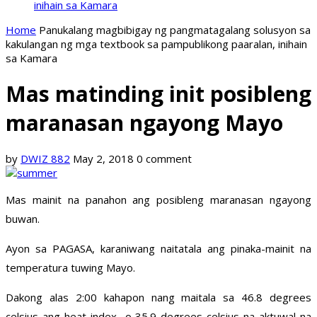
inihain sa Kamara
Home
Panukalang magbibigay ng pangmatagalang solusyon sa
kakulangan ng mga textbook sa pampublikong paaralan, inihain
sa Kamara
Mas matinding init posibleng
maranasan ngayong Mayo
by
DWIZ 882
May 2, 2018
0 comment
Mas mainit na panahon ang posibleng maranasan ngayong
buwan.
Ayon sa PAGASA, karaniwang naitatala ang pinaka-mainit na
temperatura tuwing Mayo.
Dakong alas 2:00 kahapon nang maitala sa 46.8 degrees
celsius ang heat index o 35.9 degrees celsius na aktuwal na