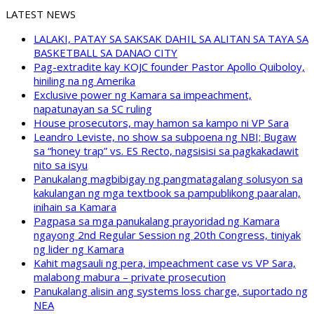
LATEST NEWS
LALAKI, PATAY SA SAKSAK DAHIL SA ALITAN SA TAYA SA
BASKETBALL SA DANAO CITY
Pag-extradite kay KOJC founder Pastor Apollo Quiboloy,
hiniling na ng Amerika
Exclusive power ng Kamara sa impeachment,
napatunayan sa SC ruling
House prosecutors, may hamon sa kampo ni VP Sara
Leandro Leviste, no show sa subpoena ng NBI; Bugaw
sa “honey trap” vs. ES Recto, nagsisisi sa pagkakadawit
nito sa isyu
Panukalang magbibigay ng pangmatagalang solusyon sa
kakulangan ng mga textbook sa pampublikong paaralan,
inihain sa Kamara
Pagpasa sa mga panukalang prayoridad ng Kamara
ngayong 2nd Regular Session ng 20th Congress, tiniyak
ng lider ng Kamara
Kahit magsauli ng pera, impeachment case vs VP Sara,
malabong mabura – private prosecution
Panukalang alisin ang systems loss charge, suportado ng
NEA