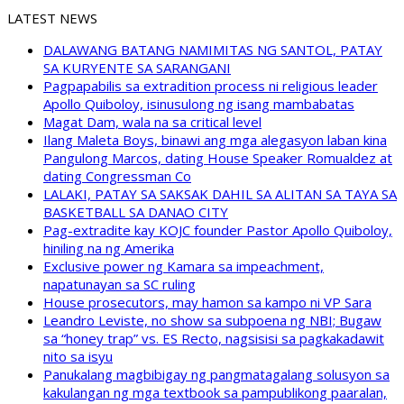
LATEST NEWS
DALAWANG BATANG NAMIMITAS NG SANTOL, PATAY
SA KURYENTE SA SARANGANI
Pagpapabilis sa extradition process ni religious leader
Apollo Quiboloy, isinusulong ng isang mambabatas
Magat Dam, wala na sa critical level
Ilang Maleta Boys, binawi ang mga alegasyon laban kina
Pangulong Marcos, dating House Speaker Romualdez at
dating Congressman Co
LALAKI, PATAY SA SAKSAK DAHIL SA ALITAN SA TAYA SA
BASKETBALL SA DANAO CITY
Pag-extradite kay KOJC founder Pastor Apollo Quiboloy,
hiniling na ng Amerika
Exclusive power ng Kamara sa impeachment,
napatunayan sa SC ruling
House prosecutors, may hamon sa kampo ni VP Sara
Leandro Leviste, no show sa subpoena ng NBI; Bugaw
sa “honey trap” vs. ES Recto, nagsisisi sa pagkakadawit
nito sa isyu
Panukalang magbibigay ng pangmatagalang solusyon sa
kakulangan ng mga textbook sa pampublikong paaralan,