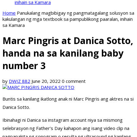
inihain sa Kamara
Home
Panukalang magbibigay ng pangmatagalang solusyon sa
kakulangan ng mga textbook sa pampublikong paaralan, inihain
sa Kamara
Marc Pingris at Danica Sotto,
handa na sa kanilang baby
number 3
by
DWIZ 882
June 20, 2022
0 comment
Buntis sa kanilang ikatlong anak ni Marc Pingris ang aktres na si
Danica Sotto.
Ibinahagi ni Danica sa instagram account niya sa mismong
selebrasyon ng Father’s Day kahapon ang isang video clip na
nagpapakita ng sonogram o resulta ng ultrasound ng kanilang