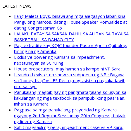
LATEST NEWS
Ilang Maleta Boys, binawi ang mga alegasyon laban kina
Pangulong Marcos, dating House Speaker Romualdez at
dating Congressman Co
LALAKI, PATAY SA SAKSAK DAHIL SA ALITAN SA TAYA SA
BASKETBALL SA DANAO CITY
Pag-extradite kay KOJC founder Pastor Apollo Quiboloy,
hiniling na ng Amerika
Exclusive power ng Kamara sa impeachment,
napatunayan sa SC ruling
House prosecutors, may hamon sa kampo ni VP Sara
Leandro Leviste, no show sa subpoena ng NBI; Bugaw
sa “honey trap” vs. ES Recto, nagsisisi sa pagkakadawit
nito sa isyu
Panukalang magbibigay ng pangmatagalang solusyon sa
kakulangan ng mga textbook sa pampublikong paaralan,
inihain sa Kamara
Pagpasa sa mga panukalang prayoridad ng Kamara
ngayong 2nd Regular Session ng 20th Congress, tiniyak
ng lider ng Kamara
Kahit magsauli ng pera, impeachment case vs VP Sara,