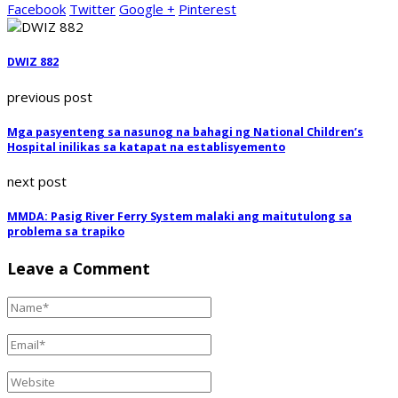
Facebook
Twitter
Google +
Pinterest
DWIZ 882
previous post
Mga pasyenteng sa nasunog na bahagi ng National Children’s
Hospital inilikas sa katapat na establisyemento
next post
MMDA: Pasig River Ferry System malaki ang maitutulong sa
problema sa trapiko
Leave a Comment