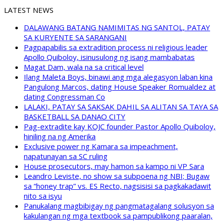
LATEST NEWS
DALAWANG BATANG NAMIMITAS NG SANTOL, PATAY
SA KURYENTE SA SARANGANI
Pagpapabilis sa extradition process ni religious leader
Apollo Quiboloy, isinusulong ng isang mambabatas
Magat Dam, wala na sa critical level
Ilang Maleta Boys, binawi ang mga alegasyon laban kina
Pangulong Marcos, dating House Speaker Romualdez at
dating Congressman Co
LALAKI, PATAY SA SAKSAK DAHIL SA ALITAN SA TAYA SA
BASKETBALL SA DANAO CITY
Pag-extradite kay KOJC founder Pastor Apollo Quiboloy,
hiniling na ng Amerika
Exclusive power ng Kamara sa impeachment,
napatunayan sa SC ruling
House prosecutors, may hamon sa kampo ni VP Sara
Leandro Leviste, no show sa subpoena ng NBI; Bugaw
sa “honey trap” vs. ES Recto, nagsisisi sa pagkakadawit
nito sa isyu
Panukalang magbibigay ng pangmatagalang solusyon sa
kakulangan ng mga textbook sa pampublikong paaralan,