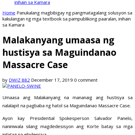
inihain sa Kamara
Home
Panukalang magbibigay ng pangmatagalang solusyon sa
kakulangan ng mga textbook sa pampublikong paaralan, inihain
sa Kamara
Malakanyang umaasa ng
hustisya sa Maguindanao
Massacre Case
by
DWIZ 882
December 17, 2019
0 comment
Umaasa ang Malakanyang na mananaig ang hustisya sa
nalalapit na pagbaba ng hatol sa Maguindanao Massacre Case.
Ayon kay Presidential Spokesperson Salvador Panelo,
naniniwala silang magdedesisyon ang Korte batay sa mga
inilatag na ebidensiya.