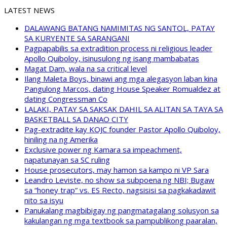
LATEST NEWS
DALAWANG BATANG NAMIMITAS NG SANTOL, PATAY
SA KURYENTE SA SARANGANI
Pagpapabilis sa extradition process ni religious leader
Apollo Quiboloy, isinusulong ng isang mambabatas
Magat Dam, wala na sa critical level
Ilang Maleta Boys, binawi ang mga alegasyon laban kina
Pangulong Marcos, dating House Speaker Romualdez at
dating Congressman Co
LALAKI, PATAY SA SAKSAK DAHIL SA ALITAN SA TAYA SA
BASKETBALL SA DANAO CITY
Pag-extradite kay KOJC founder Pastor Apollo Quiboloy,
hiniling na ng Amerika
Exclusive power ng Kamara sa impeachment,
napatunayan sa SC ruling
House prosecutors, may hamon sa kampo ni VP Sara
Leandro Leviste, no show sa subpoena ng NBI; Bugaw
sa “honey trap” vs. ES Recto, nagsisisi sa pagkakadawit
nito sa isyu
Panukalang magbibigay ng pangmatagalang solusyon sa
kakulangan ng mga textbook sa pampublikong paaralan,