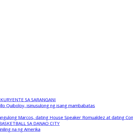
 KURYENTE SA SARANGANI
pollo Quiboloy, isinusulong ng isang mambabatas
 Pangulong Marcos, dating House Speaker Romualdez at dating C
A BASKETBALL SA DANAO CITY
niling na ng Amerika