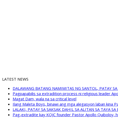
LATEST NEWS
DALAWANG BATANG NAMIMITAS NG SANTOL, PATAY SA
Pagpapabilis sa extradition process ni religious leader A
Magat Dam, wala na sa critical level
Ilang Maleta Boys, binawi ang mga alegasyon laban kina
LALAKI, PATAY SA SAKSAK DAHIL SA ALITAN SA TAYA S
Pag-extradite kay KOJC founder Pastor Apollo Quiboloy, hi