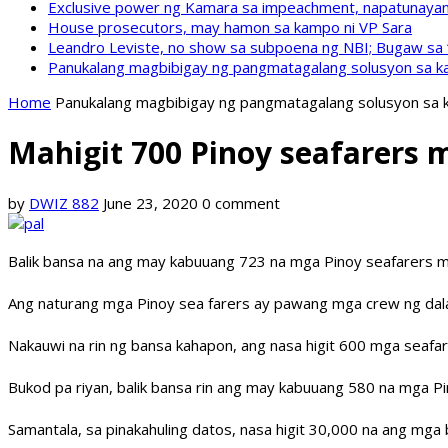
Exclusive power ng Kamara sa impeachment, napatunayan 
House prosecutors, may hamon sa kampo ni VP Sara
Leandro Leviste, no show sa subpoena ng NBI; Bugaw sa “h
Panukalang magbibigay ng pangmatagalang solusyon sa ka
Home
Panukalang magbibigay ng pangmatagalang solusyon sa k
Mahigit 700 Pinoy seafarers 
by
DWIZ 882
June 23, 2020
0 comment
Balik bansa na ang may kabuuang 723 na mga Pinoy seafarers m
Ang naturang mga Pinoy sea farers ay pawang mga crew ng dala
Nakauwi na rin ng bansa kahapon, ang nasa higit 600 mga seaf
Bukod pa riyan, balik bansa rin ang may kabuuang 580 na mga Pinoy
Samantala, sa pinakahuling datos, nasa higit 30,000 na ang mga