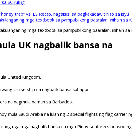
sa SC ruling
oney trap” vs. ES Recto, nagsisisi sa pagkakadawit nito sa isyu
kulangan ng mga textbook sa pampublikong paaralan, inihain sa 
akulangan ng mga textbook sa pampublikong paaralan, inihain sa
mula UK nagbalik bansa na
ula United Kingdom.
wang cruise ship na nagbalik bansa kahapon.
arers na nagmula naman sa Barbados.
 mula Saudi Arabia na lulan ng 2 special flights ng flag carrier ng
 bilang nga mga nagbalik bansa na mga Pinoy seafarers bunsod ng