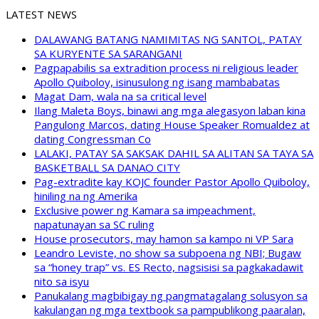
LATEST NEWS
DALAWANG BATANG NAMIMITAS NG SANTOL, PATAY
SA KURYENTE SA SARANGANI
Pagpapabilis sa extradition process ni religious leader
Apollo Quiboloy, isinusulong ng isang mambabatas
Magat Dam, wala na sa critical level
Ilang Maleta Boys, binawi ang mga alegasyon laban kina
Pangulong Marcos, dating House Speaker Romualdez at
dating Congressman Co
LALAKI, PATAY SA SAKSAK DAHIL SA ALITAN SA TAYA SA
BASKETBALL SA DANAO CITY
Pag-extradite kay KOJC founder Pastor Apollo Quiboloy,
hiniling na ng Amerika
Exclusive power ng Kamara sa impeachment,
napatunayan sa SC ruling
House prosecutors, may hamon sa kampo ni VP Sara
Leandro Leviste, no show sa subpoena ng NBI; Bugaw
sa “honey trap” vs. ES Recto, nagsisisi sa pagkakadawit
nito sa isyu
Panukalang magbibigay ng pangmatagalang solusyon sa
kakulangan ng mga textbook sa pampublikong paaralan,