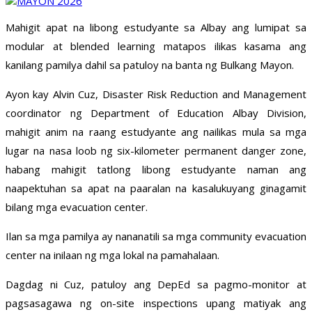
Mahigit apat na libong estudyante sa Albay ang lumipat sa
modular at blended learning matapos ilikas kasama ang
kanilang pamilya dahil sa patuloy na banta ng Bulkang Mayon.
Ayon kay Alvin Cuz, Disaster Risk Reduction and Management
coordinator ng Department of Education Albay Division,
mahigit anim na raang estudyante ang nailikas mula sa mga
lugar na nasa loob ng six-kilometer permanent danger zone,
habang mahigit tatlong libong estudyante naman ang
naapektuhan sa apat na paaralan na kasalukuyang ginagamit
bilang mga evacuation center.
Ilan sa mga pamilya ay nananatili sa mga community evacuation
center na inilaan ng mga lokal na pamahalaan.
Dagdag ni Cuz, patuloy ang DepEd sa pagmo-monitor at
pagsasagawa ng on-site inspections upang matiyak ang