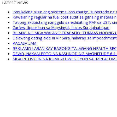
LATEST NEWS
Panukalang alisin ang systems loss charge, suportado ng
Kawalan ng regular na fuel cost audit sa gitna ng mataas n
Tatlong aktibistang nanggulo sa exhibit ng PAF sa UST, s
Curfew, liquor ban sa Magsingal, Ilocos Sur, ipinatupad
BILANG NG MGA WALANG TRABAHO, TUMAAS NOONG 
Dalawang dating aide ni VP Sara, haharap sa impeachment 
PAGASA 5AM
REKLAMO LABAN KAY BAGONG TALAGANG HEALTH SEC
DSWD, NAKAALERTO NA KASUNOD NG MAGNITUDE 6.4 
MGA PETISYON NA KUMU-KUWESTIYON SA IMPEACHMEN