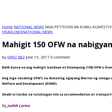
Home
NATIONAL NEWS
MGA PETISYON NA KUMU-KUWESTIYO
HEADLINES
NATIONAL NEWS
Mahigit 150 OFW na nabigyan 
by
DWIZ 882
June 13, 2017
0 comment
Balik bansa na ang mahigit isandaan at limampung (150) OFW o Over
Ang mga nasabing OFW’s na dumating ngayong Martes ng umaga ay
Welfare and Development (DSWD).
Sinabi ni Cacdac na tutulungan nila sa accommodation at transpo
By
Judith Larino