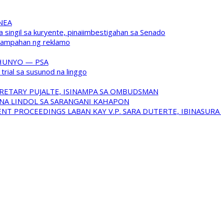
 NEA
a singil sa kuryente, pinaiimbestigahan sa Senado
inampahan ng reklamo
HUNYO — PSA
trial sa susunod na linggo
RETARY PUJALTE, ISINAMPA SA OMBUDSMAN
NA LINDOL SA SARANGANI KAHAPON
T PROCEEDINGS LABAN KAY V.P. SARA DUTERTE, IBINASUR