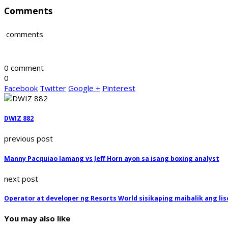
Comments
comments
0 comment
0
Facebook
Twitter
Google +
Pinterest
DWIZ 882
previous post
Manny Pacquiao lamang vs Jeff Horn ayon sa isang boxing analyst
next post
Operator at developer ng Resorts World sisikaping maibalik ang l
You may also like