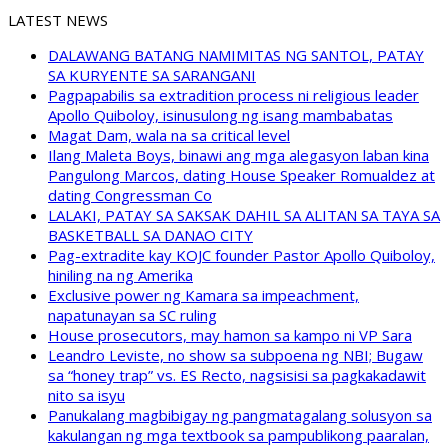
LATEST NEWS
DALAWANG BATANG NAMIMITAS NG SANTOL, PATAY
SA KURYENTE SA SARANGANI
Pagpapabilis sa extradition process ni religious leader
Apollo Quiboloy, isinusulong ng isang mambabatas
Magat Dam, wala na sa critical level
Ilang Maleta Boys, binawi ang mga alegasyon laban kina
Pangulong Marcos, dating House Speaker Romualdez at
dating Congressman Co
LALAKI, PATAY SA SAKSAK DAHIL SA ALITAN SA TAYA SA
BASKETBALL SA DANAO CITY
Pag-extradite kay KOJC founder Pastor Apollo Quiboloy,
hiniling na ng Amerika
Exclusive power ng Kamara sa impeachment,
napatunayan sa SC ruling
House prosecutors, may hamon sa kampo ni VP Sara
Leandro Leviste, no show sa subpoena ng NBI; Bugaw
sa “honey trap” vs. ES Recto, nagsisisi sa pagkakadawit
nito sa isyu
Panukalang magbibigay ng pangmatagalang solusyon sa
kakulangan ng mga textbook sa pampublikong paaralan,