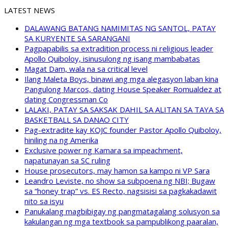
LATEST NEWS
DALAWANG BATANG NAMIMITAS NG SANTOL, PATAY
SA KURYENTE SA SARANGANI
Pagpapabilis sa extradition process ni religious leader
Apollo Quiboloy, isinusulong ng isang mambabatas
Magat Dam, wala na sa critical level
Ilang Maleta Boys, binawi ang mga alegasyon laban kina
Pangulong Marcos, dating House Speaker Romualdez at
dating Congressman Co
LALAKI, PATAY SA SAKSAK DAHIL SA ALITAN SA TAYA SA
BASKETBALL SA DANAO CITY
Pag-extradite kay KOJC founder Pastor Apollo Quiboloy,
hiniling na ng Amerika
Exclusive power ng Kamara sa impeachment,
napatunayan sa SC ruling
House prosecutors, may hamon sa kampo ni VP Sara
Leandro Leviste, no show sa subpoena ng NBI; Bugaw
sa “honey trap” vs. ES Recto, nagsisisi sa pagkakadawit
nito sa isyu
Panukalang magbibigay ng pangmatagalang solusyon sa
kakulangan ng mga textbook sa pampublikong paaralan,