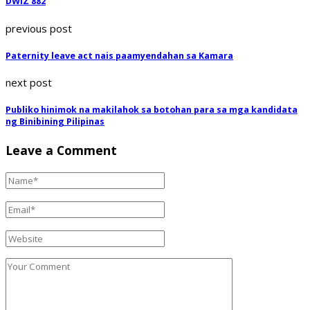
DWIZ 882
previous post
Paternity leave act nais paamyendahan sa Kamara
next post
Publiko hinimok na makilahok sa botohan para sa mga kandidata
ng Binibining Pilipinas
Leave a Comment