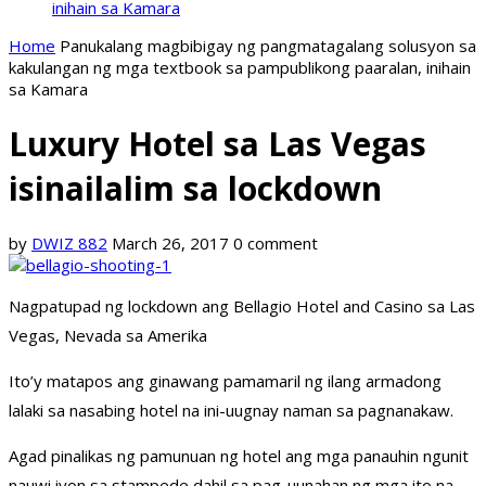
inihain sa Kamara
Home
Panukalang magbibigay ng pangmatagalang solusyon sa
kakulangan ng mga textbook sa pampublikong paaralan, inihain
sa Kamara
Luxury Hotel sa Las Vegas
isinailalim sa lockdown
by
DWIZ 882
March 26, 2017
0 comment
Nagpatupad ng lockdown ang Bellagio Hotel and Casino sa Las
Vegas, Nevada sa Amerika
Ito’y matapos ang ginawang pamamaril ng ilang armadong
lalaki sa nasabing hotel na ini-uugnay naman sa pagnanakaw.
Agad pinalikas ng pamunuan ng hotel ang mga panauhin ngunit
nauwi iyon sa stampede dahil sa pag-uunahan ng mga ito na