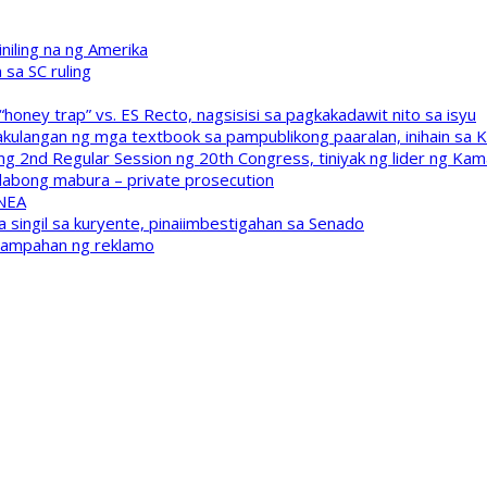
niling na ng Amerika
sa SC ruling
oney trap” vs. ES Recto, nagsisisi sa pagkakadawit nito sa isyu
kulangan ng mga textbook sa pampublikong paaralan, inihain sa 
 2nd Regular Session ng 20th Congress, tiniyak ng lider ng Kam
labong mabura – private prosecution
 NEA
a singil sa kuryente, pinaiimbestigahan sa Senado
inampahan ng reklamo