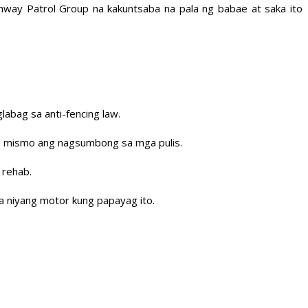
ghway Patrol Group na kakuntsaba na pala ng babae at saka ito
labag sa anti-fencing law.
na mismo ang nagsumbong sa mga pulis.
 rehab.
ha niyang motor kung papayag ito.