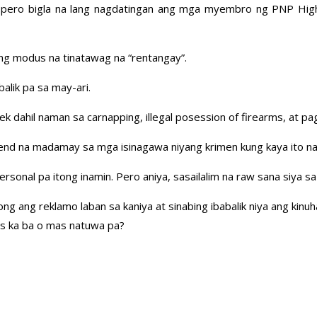
lugar pero bigla na lang nagdatingan ang mga myembro ng PNP Hi
ing modus na tinatawag na “rentangay”.
alik pa sa may-ari.
dahil naman sa carnapping, illegal posession of firearms, at pag
riend na madamay sa mga isinagawa niyang krimen kung kaya ito 
rsonal pa itong inamin. Pero aniya, sasailalim na raw sana siya sa
ng ang reklamo laban sa kaniya at sinabing ibabalik niya ang kinu
s ka ba o mas natuwa pa?