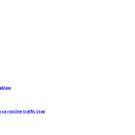
saklaw
sa routine traffic stop