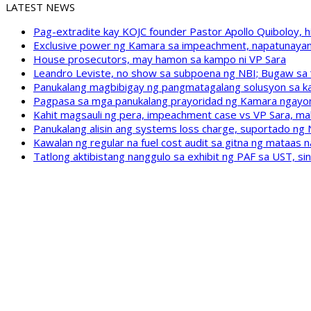
LATEST NEWS
Pag-extradite kay KOJC founder Pastor Apollo Quiboloy, hi
Exclusive power ng Kamara sa impeachment, napatunayan 
House prosecutors, may hamon sa kampo ni VP Sara
Leandro Leviste, no show sa subpoena ng NBI; Bugaw sa “h
Panukalang magbibigay ng pangmatagalang solusyon sa ka
Pagpasa sa mga panukalang prayoridad ng Kamara ngayong
Kahit magsauli ng pera, impeachment case vs VP Sara, ma
Panukalang alisin ang systems loss charge, suportado ng
Kawalan ng regular na fuel cost audit sa gitna ng mataas n
Tatlong aktibistang nanggulo sa exhibit ng PAF sa UST, s