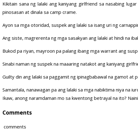
Kikitain sana ng lalaki ang kaniyang girlfriend sa nasabing 
pinosasan at dinala sa camp crame.
Ayon sa mga otoridad, suspek ang lalaki sa isang uri ng carnapp
Ang siste, magrerenta ng mga sasakyan ang lalaki at hindi na ibab
Bukod pa riyan, mayroon pa palang ibang mga warrant ang suspek 
Sinabi naman ng suspek na maaaring natakot ang kaniyang girlf
Guilty din ang lalaki sa paggamit ng ipinagbabawal na gamot at pe
Samantala, nanawagan pa ang lalaki sa mga nabiktima niya na iuro
Ikaw, anong naramdaman mo sa kwentong betrayal na ito? Naini
Comments
comments