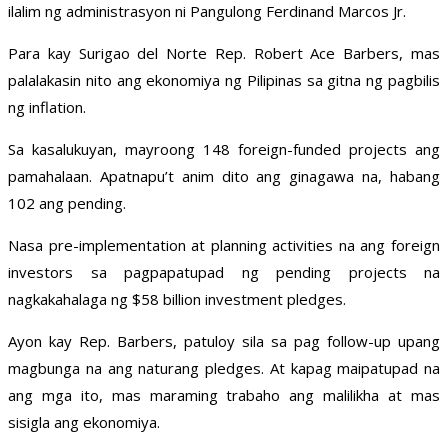
ilalim ng administrasyon ni Pangulong Ferdinand Marcos Jr.
Para kay Surigao del Norte Rep. Robert Ace Barbers, mas
palalakasin nito ang ekonomiya ng Pilipinas sa gitna ng pagbilis
ng inflation.
Sa kasalukuyan, mayroong 148 foreign-funded projects ang
pamahalaan. Apatnapu’t anim dito ang ginagawa na, habang
102 ang pending.
Nasa pre-implementation at planning activities na ang foreign
investors sa pagpapatupad ng pending projects na
nagkakahalaga ng $58 billion investment pledges.
Ayon kay Rep. Barbers, patuloy sila sa pag follow-up upang
magbunga na ang naturang pledges. At kapag maipatupad na
ang mga ito, mas maraming trabaho ang malilikha at mas
sisigla ang ekonomiya.