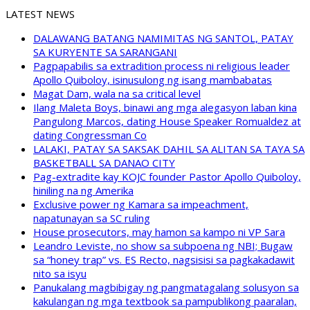
LATEST NEWS
DALAWANG BATANG NAMIMITAS NG SANTOL, PATAY
SA KURYENTE SA SARANGANI
Pagpapabilis sa extradition process ni religious leader
Apollo Quiboloy, isinusulong ng isang mambabatas
Magat Dam, wala na sa critical level
Ilang Maleta Boys, binawi ang mga alegasyon laban kina
Pangulong Marcos, dating House Speaker Romualdez at
dating Congressman Co
LALAKI, PATAY SA SAKSAK DAHIL SA ALITAN SA TAYA SA
BASKETBALL SA DANAO CITY
Pag-extradite kay KOJC founder Pastor Apollo Quiboloy,
hiniling na ng Amerika
Exclusive power ng Kamara sa impeachment,
napatunayan sa SC ruling
House prosecutors, may hamon sa kampo ni VP Sara
Leandro Leviste, no show sa subpoena ng NBI; Bugaw
sa “honey trap” vs. ES Recto, nagsisisi sa pagkakadawit
nito sa isyu
Panukalang magbibigay ng pangmatagalang solusyon sa
kakulangan ng mga textbook sa pampublikong paaralan,