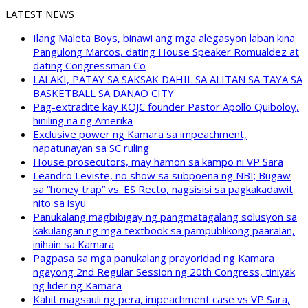
LATEST NEWS
Ilang Maleta Boys, binawi ang mga alegasyon laban kina
Pangulong Marcos, dating House Speaker Romualdez at
dating Congressman Co
LALAKI, PATAY SA SAKSAK DAHIL SA ALITAN SA TAYA SA
BASKETBALL SA DANAO CITY
Pag-extradite kay KOJC founder Pastor Apollo Quiboloy,
hiniling na ng Amerika
Exclusive power ng Kamara sa impeachment,
napatunayan sa SC ruling
House prosecutors, may hamon sa kampo ni VP Sara
Leandro Leviste, no show sa subpoena ng NBI; Bugaw
sa “honey trap” vs. ES Recto, nagsisisi sa pagkakadawit
nito sa isyu
Panukalang magbibigay ng pangmatagalang solusyon sa
kakulangan ng mga textbook sa pampublikong paaralan,
inihain sa Kamara
Pagpasa sa mga panukalang prayoridad ng Kamara
ngayong 2nd Regular Session ng 20th Congress, tiniyak
ng lider ng Kamara
Kahit magsauli ng pera, impeachment case vs VP Sara,