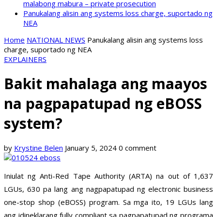
malabong mabura – private prosecution
Panukalang alisin ang systems loss charge, suportado ng
NEA
Home
NATIONAL NEWS
Panukalang alisin ang systems loss
charge, suportado ng NEA
EXPLAINERS
Bakit mahalaga ang maayos
na pagpapatupad ng eBOSS
system?
by
Krystine Belen
January 5, 2024
0 comment
Iniulat ng Anti-Red Tape Authority (ARTA) na out of 1,637
LGUs, 630 pa lang ang nagpapatupad ng electronic business
one-stop shop (eBOSS) program. Sa mga ito, 19 LGUs lang
ang idineklarang fully compliant sa pagpapatupad ng programa