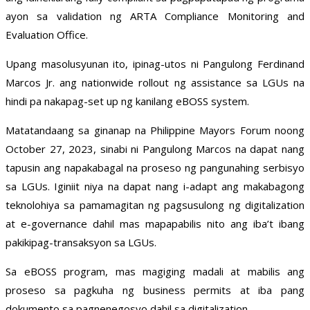
ayon sa validation ng ARTA Compliance Monitoring and
Evaluation Office.
Upang masolusyunan ito, ipinag-utos ni Pangulong Ferdinand
Marcos Jr. ang nationwide rollout ng assistance sa LGUs na
hindi pa nakapag-set up ng kanilang eBOSS system.
Matatandaang sa ginanap na Philippine Mayors Forum noong
October 27, 2023, sinabi ni Pangulong Marcos na dapat nang
tapusin ang napakabagal na proseso ng pangunahing serbisyo
sa LGUs. Iginiit niya na dapat nang i-adapt ang makabagong
teknolohiya sa pamamagitan ng pagsusulong ng digitalization
at e-governance dahil mas mapapabilis nito ang iba’t ibang
pakikipag-transaksyon sa LGUs.
Sa eBOSS program, mas magiging madali at mabilis ang
proseso sa pagkuha ng business permits at iba pang
dokumento sa pagnenegosyo dahil sa digitalization.