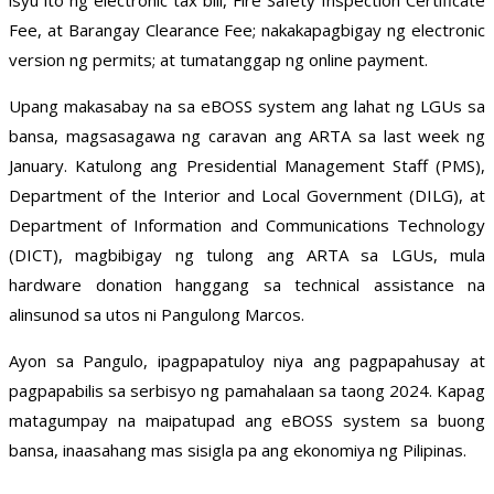
isyu ito ng electronic tax bill, Fire Safety Inspection Certificate
Fee, at Barangay Clearance Fee; nakakapagbigay ng electronic
version ng permits; at tumatanggap ng online payment.
Upang makasabay na sa eBOSS system ang lahat ng LGUs sa
bansa, magsasagawa ng caravan ang ARTA sa last week ng
January. Katulong ang Presidential Management Staff (PMS),
Department of the Interior and Local Government (DILG), at
Department of Information and Communications Technology
(DICT), magbibigay ng tulong ang ARTA sa LGUs, mula
hardware donation hanggang sa technical assistance na
alinsunod sa utos ni Pangulong Marcos.
Ayon sa Pangulo, ipagpapatuloy niya ang pagpapahusay at
pagpapabilis sa serbisyo ng pamahalaan sa taong 2024. Kapag
matagumpay na maipatupad ang eBOSS system sa buong
bansa, inaasahang mas sisigla pa ang ekonomiya ng Pilipinas.