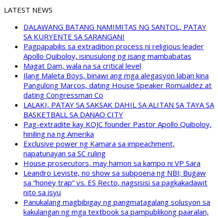
LATEST NEWS
DALAWANG BATANG NAMIMITAS NG SANTOL, PATAY
SA KURYENTE SA SARANGANI
Pagpapabilis sa extradition process ni religious leader
Apollo Quiboloy, isinusulong ng isang mambabatas
Magat Dam, wala na sa critical level
Ilang Maleta Boys, binawi ang mga alegasyon laban kina
Pangulong Marcos, dating House Speaker Romualdez at
dating Congressman Co
LALAKI, PATAY SA SAKSAK DAHIL SA ALITAN SA TAYA SA
BASKETBALL SA DANAO CITY
Pag-extradite kay KOJC founder Pastor Apollo Quiboloy,
hiniling na ng Amerika
Exclusive power ng Kamara sa impeachment,
napatunayan sa SC ruling
House prosecutors, may hamon sa kampo ni VP Sara
Leandro Leviste, no show sa subpoena ng NBI; Bugaw
sa “honey trap” vs. ES Recto, nagsisisi sa pagkakadawit
nito sa isyu
Panukalang magbibigay ng pangmatagalang solusyon sa
kakulangan ng mga textbook sa pampublikong paaralan,