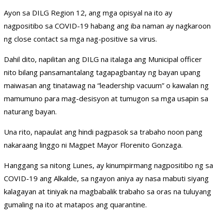
Ayon sa DILG Region 12, ang mga opisyal na ito ay
nagpositibo sa COVID-19 habang ang iba naman ay nagkaroon
ng close contact sa mga nag-positive sa virus.
Dahil dito, napilitan ang DILG na italaga ang Municipal officer
nito bilang pansamantalang tagapagbantay ng bayan upang
maiwasan ang tinatawag na “leadership vacuum” o kawalan ng
mamumuno para mag-desisyon at tumugon sa mga usapin sa
naturang bayan.
Una rito, napaulat ang hindi pagpasok sa trabaho noon pang
nakaraang linggo ni Magpet Mayor Florenito Gonzaga.
Hanggang sa nitong Lunes, ay kinumpirmang nagpositibo ng sa
COVID-19 ang Alkalde, sa ngayon aniya ay nasa mabuti siyang
kalagayan at tiniyak na magbabalik trabaho sa oras na tuluyang
gumaling na ito at matapos ang quarantine.