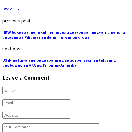
DWIZ 882
previous post
HRW bukas sa mungkahing imbestigasyon sa nangyari umanong
patayan sa Pilipinas sa ilalim ng war on drugs
next post
US ikinatuwa ang pagpapalawig sa suspensyon sa tuluyang
pagbuwag sa VFA ng Pilipinas-Amerika
Leave a Comment