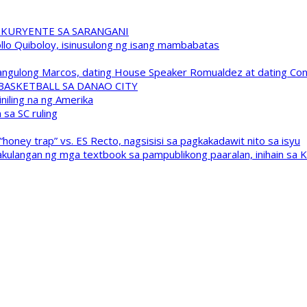
 KURYENTE SA SARANGANI
pollo Quiboloy, isinusulong ng isang mambabatas
 Pangulong Marcos, dating House Speaker Romualdez at dating C
A BASKETBALL SA DANAO CITY
niling na ng Amerika
sa SC ruling
oney trap” vs. ES Recto, nagsisisi sa pagkakadawit nito sa isyu
kulangan ng mga textbook sa pampublikong paaralan, inihain sa 