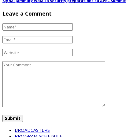
Signal jamming wala sa security preparations sa APEC Summit
Leave a Comment
BROADCASTERS
PROGRAM SCHEDULE