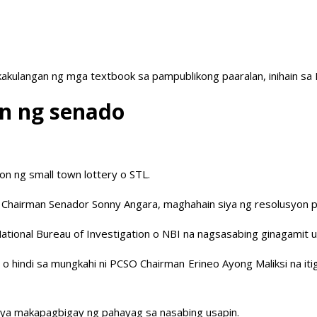
akulangan ng mga textbook sa pampublikong paaralan, inihain sa
in ng senado
n ng small town lottery o STL.
airman Senador Sonny Angara, maghahain siya ng resolusyon pa
ng National Bureau of Investigation o NBI na nagsasabing ginagami
hindi sa mungkahi ni PCSO Chairman Erineo Ayong Maliksi na iti
iya makapagbigay ng pahayag sa nasabing usapin.