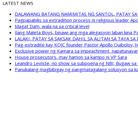
LATEST NEWS
DALAWANG BATANG NAMIMITAS NG SANTOL, PATAY SA
Pagpapabilis sa extradition process ni religious leader A
Magat Dam, wala na sa critical level
Ilang Maleta Boys, binawi ang mga alegasyon laban kina
LALAKI, PATAY SA SAKSAK DAHIL SA ALITAN SA TAYA S
Pag-extradite kay KOJC founder Pastor Apollo Quiboloy, hi
Exclusive power ng Kamara sa impeachment, napatunayan 
House prosecutors, may hamon sa kampo ni VP Sara
Leandro Leviste, no show sa subpoena ng NBI; Bugaw sa “h
Panukalang magbibigay ng pangmatagalang solusyon sa ka