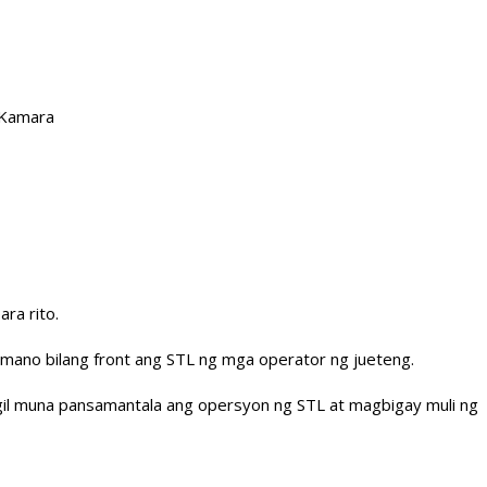
 Kamara
ra rito.
t umano bilang front ang STL ng mga operator ng jueteng.
gil muna pansamantala ang opersyon ng STL at magbigay muli ng