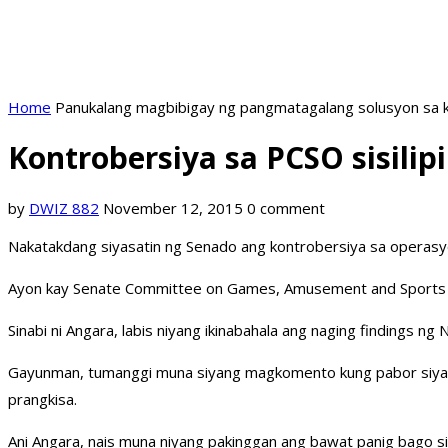
Home
Panukalang magbibigay ng pangmatagalang solusyon sa k
Kontrobersiya sa PCSO sisilip
by
DWIZ 882
November 12, 2015
0 comment
Nakatakdang siyasatin ng Senado ang kontrobersiya sa operasyo
Ayon kay Senate Committee on Games, Amusement and Sports Ch
Sinabi ni Angara, labis niyang ikinabahala ang naging findings 
Gayunman, tumanggi muna siyang magkomento kung pabor siya o 
prangkisa.
Ani Angara, nais muna niyang pakinggan ang bawat panig bago s