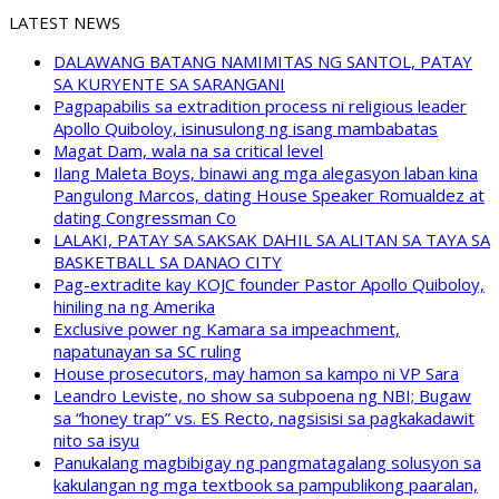
LATEST NEWS
DALAWANG BATANG NAMIMITAS NG SANTOL, PATAY
SA KURYENTE SA SARANGANI
Pagpapabilis sa extradition process ni religious leader
Apollo Quiboloy, isinusulong ng isang mambabatas
Magat Dam, wala na sa critical level
Ilang Maleta Boys, binawi ang mga alegasyon laban kina
Pangulong Marcos, dating House Speaker Romualdez at
dating Congressman Co
LALAKI, PATAY SA SAKSAK DAHIL SA ALITAN SA TAYA SA
BASKETBALL SA DANAO CITY
Pag-extradite kay KOJC founder Pastor Apollo Quiboloy,
hiniling na ng Amerika
Exclusive power ng Kamara sa impeachment,
napatunayan sa SC ruling
House prosecutors, may hamon sa kampo ni VP Sara
Leandro Leviste, no show sa subpoena ng NBI; Bugaw
sa “honey trap” vs. ES Recto, nagsisisi sa pagkakadawit
nito sa isyu
Panukalang magbibigay ng pangmatagalang solusyon sa
kakulangan ng mga textbook sa pampublikong paaralan,