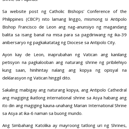
Sa website post ng Catholic Bishops’ Conference of the
Philippines (CBCP) nito lamang linggo, mismong si Antipolo
Bishop Francisco de Leon ang nag-anunsiyo ng magandang
balita sa isang banal na misa para sa pagdiriwang ng ika-39
anibersaryo ng pagkakatatag ng Diocese sa Antipolo City.
Ayon kay de Leon, inaprubahan ng Vatican ang kanilang
petisyon na pagkalooban ang naturang shrine ng pribilehiyo
kung saan, hinihintay nalang ang kopya ng opisyal na
deklarasyon ng Vatican hinggil dito.
Sakaling maibigay ang naturang kopya, ang Antipolo Cathedral
ang magiging ikatlong international shrine sa Asya habang ang
ito din ang magiging kauna-unahang Marian International Shrine
sa Asya at ika-6 naman sa buong mundo.
Ang Simbahang Katolika ay mayroong tatlong uri ng Shrines,