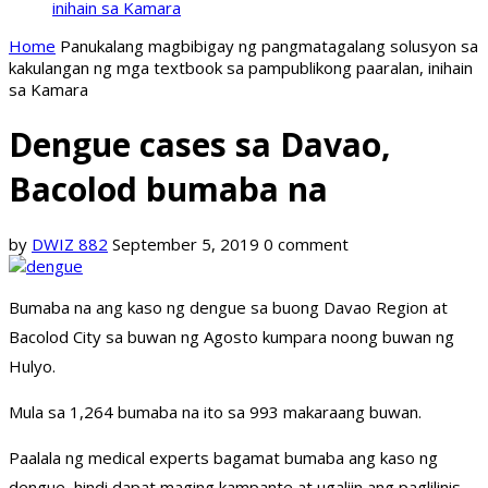
inihain sa Kamara
Home
Panukalang magbibigay ng pangmatagalang solusyon sa
kakulangan ng mga textbook sa pampublikong paaralan, inihain
sa Kamara
Dengue cases sa Davao,
Bacolod bumaba na
by
DWIZ 882
September 5, 2019
0 comment
Bumaba na ang kaso ng dengue sa buong Davao Region at
Bacolod City sa buwan ng Agosto kumpara noong buwan ng
Hulyo.
Mula sa 1,264 bumaba na ito sa 993 makaraang buwan.
Paalala ng medical experts bagamat bumaba ang kaso ng
dengue, hindi dapat maging kampante at ugaliin ang paglilinis