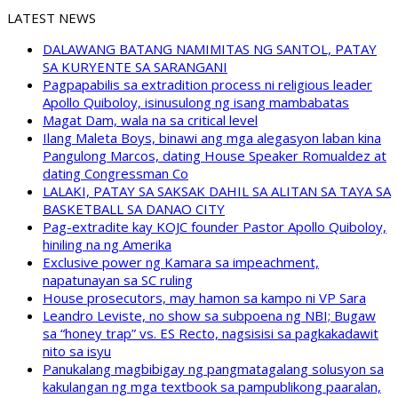
LATEST NEWS
DALAWANG BATANG NAMIMITAS NG SANTOL, PATAY
SA KURYENTE SA SARANGANI
Pagpapabilis sa extradition process ni religious leader
Apollo Quiboloy, isinusulong ng isang mambabatas
Magat Dam, wala na sa critical level
Ilang Maleta Boys, binawi ang mga alegasyon laban kina
Pangulong Marcos, dating House Speaker Romualdez at
dating Congressman Co
LALAKI, PATAY SA SAKSAK DAHIL SA ALITAN SA TAYA SA
BASKETBALL SA DANAO CITY
Pag-extradite kay KOJC founder Pastor Apollo Quiboloy,
hiniling na ng Amerika
Exclusive power ng Kamara sa impeachment,
napatunayan sa SC ruling
House prosecutors, may hamon sa kampo ni VP Sara
Leandro Leviste, no show sa subpoena ng NBI; Bugaw
sa “honey trap” vs. ES Recto, nagsisisi sa pagkakadawit
nito sa isyu
Panukalang magbibigay ng pangmatagalang solusyon sa
kakulangan ng mga textbook sa pampublikong paaralan,