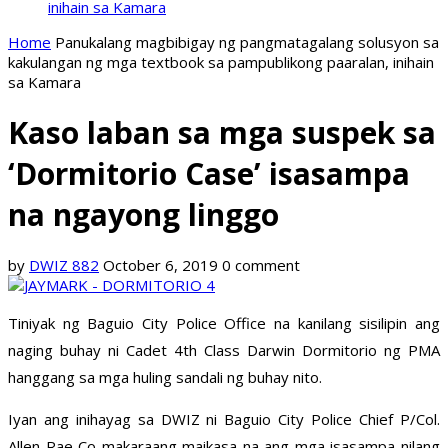
inihain sa Kamara
Home
Panukalang magbibigay ng pangmatagalang solusyon sa
kakulangan ng mga textbook sa pampublikong paaralan, inihain
sa Kamara
Kaso laban sa mga suspek sa
‘Dormitorio Case’ isasampa
na ngayong linggo
by
DWIZ 882
October 6, 2019
0 comment
Tiniyak ng Baguio City Police Office na kanilang sisilipin ang
naging buhay ni Cadet 4th Class Darwin Dormitorio ng PMA
hanggang sa mga huling sandali ng buhay nito.
Iyan ang inihayag sa DWIZ ni Baguio City Police Chief P/Col.
Allen Rae Co makaraang maikasa na ang mga isasampa nilang