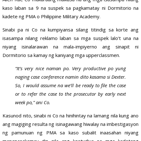
kaso laban sa 9 na suspek sa pagkamatay ni Dormitorio na
kadete ng PMA o Philippine Military Academy.
Sinabi pa ni Co na kumpiyansa silang titindig sa korte ang
isasampa nilang reklamo laban sa mga suspek lalo’t una na
niyang isinalarawan na mala-impiyerno ang sinapit ni
Dormitorio sa kamay ng kaniyang mga upperclassmen.
“It’s very nice naman po. Very productive po yung
naging case conference namin dito kasama si Dexter.
So, I would assume na we’ll be ready to file the case
or to refer the case to the prosecutor by early next
week po,” ani Co.
Kasunod nito, sinabi ni Co na hinihintay na lamang nila kung ano
ang magiging resulta ng isinagawang hiwalay na imbestigasyon
ng pamunuan ng PMA sa kaso subalit inaasahan niyang