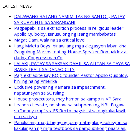
LATEST NEWS
DALAWANG BATANG NAMIMITAS NG SANTOL, PATAY
SA KURYENTE SA SARANGANI
Pagpapabilis sa extradition process ni religious leader
Apollo Quiboloy, isinusulong ng isang mambabatas
Magat Dam, wala na sa critical level
Ilang Maleta Boys, binawi ang mga alegasyon laban kina
Pangulong Marcos, dating House Speaker Romualdez at
dating Congressman Co
LALAKI, PATAY SA SAKSAK DAHIL SA ALITAN SA TAYA SA
BASKETBALL SA DANAO CITY
Pag-extradite kay KOJC founder Pastor Apollo Quiboloy,
hiniling na ng Amerika
Exclusive power ng Kamara sa impeachment,
napatunayan sa SC ruling
House prosecutors, may hamon sa kampo ni VP Sara
Leandro Leviste, no show sa subpoena ng NBI; Bugaw
sa “honey trap” vs. ES Recto, nagsisisi sa pagkakadawit
nito sa isyu
Panukalang magbibigay ng pangmatagalang solusyon sa
kakulangan ng mga textbook sa pampublikong paaralan,