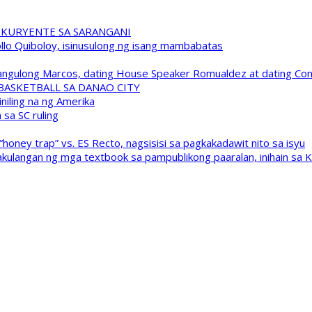
 KURYENTE SA SARANGANI
pollo Quiboloy, isinusulong ng isang mambabatas
 Pangulong Marcos, dating House Speaker Romualdez at dating C
A BASKETBALL SA DANAO CITY
niling na ng Amerika
sa SC ruling
oney trap” vs. ES Recto, nagsisisi sa pagkakadawit nito sa isyu
kulangan ng mga textbook sa pampublikong paaralan, inihain sa 