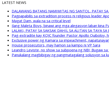
LATEST NEWS
DALAWANG BATANG NAMIMITAS NG SANTOL, PATAY SA
Pagpapabilis sa extradition process ni religious leader A
Magat Dam, wala na sa critical level
Ilang Maleta Boys, binawi ang mga alegasyon laban kina
LALAKI, PATAY SA SAKSAK DAHIL SA ALITAN SA TAYA S
Pag-extradite kay KOJC founder Pastor Apollo Quiboloy, hi
Exclusive power ng Kamara sa impeachment, napatunayan 
House prosecutors, may hamon sa kampo ni VP Sara
Leandro Leviste, no show sa subpoena ng NBI; Bugaw sa “h
Panukalang magbibigay ng pangmatagalang solusyon sa ka