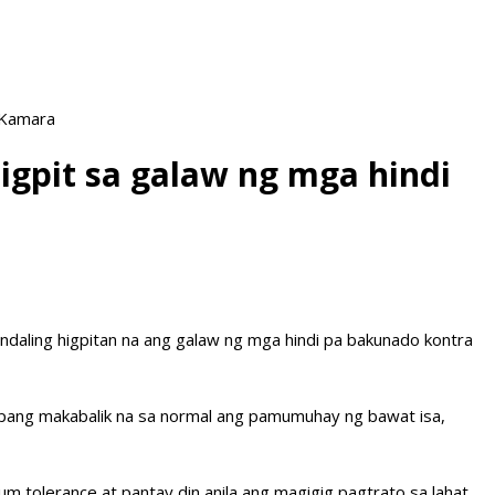
 Kamara
gpit sa galaw ng mga hindi
aling higpitan na ang galaw ng mga hindi pa bakunado kontra
 upang makabalik na sa normal ang pamumuhay ng bawat isa,
um tolerance at pantay din anila ang magigig pagtrato sa lahat.