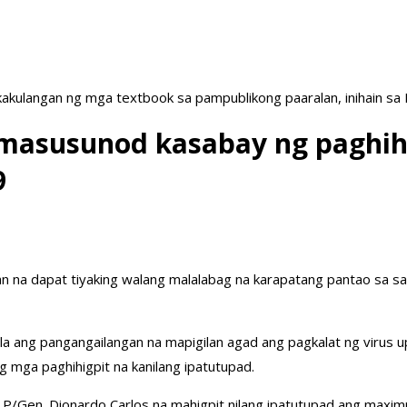
akulangan ng mga textbook sa pampublikong paaralan, inihain sa
 masusunod kasabay ng paghihi
9
a dapat tiyaking walang malalabag na karapatang pantao sa sand
ila ang pangangailangan na mapigilan agad ang pagkalat ng virus
ng mga paghihigpit na kanilang ipatutupad.
ef P/Gen. Dionardo Carlos na mahigpit nilang ipatutupad ang maxim