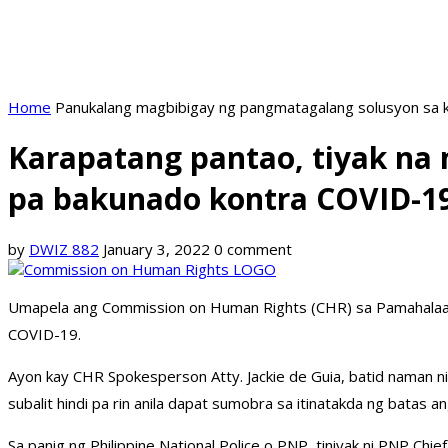
Home
Panukalang magbibigay ng pangmatagalang solusyon sa k
Karapatang pantao, tiyak na
pa bakunado kontra COVID-1
by
DWIZ 882
January 3, 2022
0 comment
Umapela ang Commission on Human Rights (CHR) sa Pamahalaan n
COVID-19.
Ayon kay CHR Spokesperson Atty. Jackie de Guia, batid naman n
subalit hindi pa rin anila dapat sumobra sa itinatakda ng batas a
Sa panig ng Philippine National Police o PNP, tiniyak ni PNP Chi