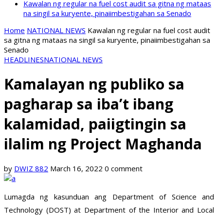
Kawalan ng regular na fuel cost audit sa gitna ng mataas
na singil sa kuryente, pinaiimbestigahan sa Senado
Home
NATIONAL NEWS
Kawalan ng regular na fuel cost audit
sa gitna ng mataas na singil sa kuryente, pinaiimbestigahan sa
Senado
HEADLINES
NATIONAL NEWS
Kamalayan ng publiko sa
pagharap sa iba’t ibang
kalamidad, paiigtingin sa
ilalim ng Project Maghanda
by
DWIZ 882
March 16, 2022
0 comment
Lumagda ng kasunduan ang Department of Science and
Technology (DOST) at Department of the Interior and Local