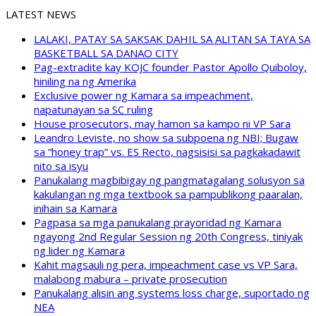
LATEST NEWS
LALAKI, PATAY SA SAKSAK DAHIL SA ALITAN SA TAYA SA
BASKETBALL SA DANAO CITY
Pag-extradite kay KOJC founder Pastor Apollo Quiboloy,
hiniling na ng Amerika
Exclusive power ng Kamara sa impeachment,
napatunayan sa SC ruling
House prosecutors, may hamon sa kampo ni VP Sara
Leandro Leviste, no show sa subpoena ng NBI; Bugaw
sa “honey trap” vs. ES Recto, nagsisisi sa pagkakadawit
nito sa isyu
Panukalang magbibigay ng pangmatagalang solusyon sa
kakulangan ng mga textbook sa pampublikong paaralan,
inihain sa Kamara
Pagpasa sa mga panukalang prayoridad ng Kamara
ngayong 2nd Regular Session ng 20th Congress, tiniyak
ng lider ng Kamara
Kahit magsauli ng pera, impeachment case vs VP Sara,
malabong mabura – private prosecution
Panukalang alisin ang systems loss charge, suportado ng
NEA