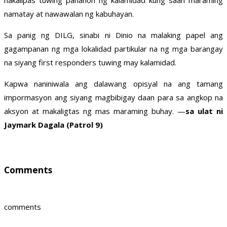
nakalipas tuwing panahon ng kalamidad kung saan maraming
namatay at nawawalan ng kabuhayan.
Sa panig ng DILG, sinabi ni Dinio na malaking papel ang
gagampanan ng mga lokalidad partikular na ng mga barangay
na siyang first responders tuwing may kalamidad.
Kapwa naniniwala ang dalawang opisyal na ang tamang
impormasyon ang siyang magbibigay daan para sa angkop na
aksyon at makaligtas ng mas maraming buhay. —
sa ulat ni
Jaymark Dagala (Patrol 9)
Comments
comments