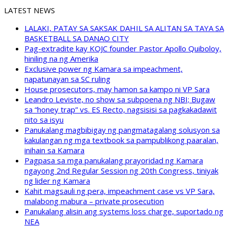
LATEST NEWS
LALAKI, PATAY SA SAKSAK DAHIL SA ALITAN SA TAYA SA
BASKETBALL SA DANAO CITY
Pag-extradite kay KOJC founder Pastor Apollo Quiboloy,
hiniling na ng Amerika
Exclusive power ng Kamara sa impeachment,
napatunayan sa SC ruling
House prosecutors, may hamon sa kampo ni VP Sara
Leandro Leviste, no show sa subpoena ng NBI; Bugaw
sa “honey trap” vs. ES Recto, nagsisisi sa pagkakadawit
nito sa isyu
Panukalang magbibigay ng pangmatagalang solusyon sa
kakulangan ng mga textbook sa pampublikong paaralan,
inihain sa Kamara
Pagpasa sa mga panukalang prayoridad ng Kamara
ngayong 2nd Regular Session ng 20th Congress, tiniyak
ng lider ng Kamara
Kahit magsauli ng pera, impeachment case vs VP Sara,
malabong mabura – private prosecution
Panukalang alisin ang systems loss charge, suportado ng
NEA