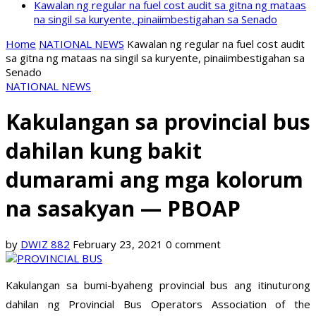
Kawalan ng regular na fuel cost audit sa gitna ng mataas
na singil sa kuryente, pinaiimbestigahan sa Senado
Home
NATIONAL NEWS
Kawalan ng regular na fuel cost audit
sa gitna ng mataas na singil sa kuryente, pinaiimbestigahan sa
Senado
NATIONAL NEWS
Kakulangan sa provincial bus
dahilan kung bakit
dumarami ang mga kolorum
na sasakyan — PBOAP
by
DWIZ 882
February 23, 2021
0 comment
Kakulangan sa bumi-byaheng provincial bus ang itinuturong
dahilan ng Provincial Bus Operators Association of the