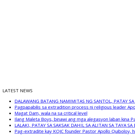
LATEST NEWS
DALAWANG BATANG NAMIMITAS NG SANTOL, PATAY SA
Pagpapabilis sa extradition process ni religious leader A
Magat Dam, wala na sa critical level
Ilang Maleta Boys, binawi ang mga alegasyon laban kina
LALAKI, PATAY SA SAKSAK DAHIL SA ALITAN SA TAYA S
Pag-extradite kay KOJC founder Pastor Apollo Quiboloy, hi