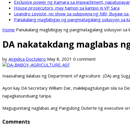
Exclusive power ng Kamara sa impeachment, napatunayan 
House prosecutors, may hamon sa kampo ni VP Sara
Leandro Leviste, no show sa subpoena ng NBI; Bugaw sa “h
Panukalang magbibigay ng pangmatagalang solusyon sa ka
Home
Panukalang magbibigay ng pangmatagalang solusyon sa k
DA nakatakdang maglabas ng
by
Angelica Doctolero
May 8, 2021
0 comment
Inaasahang ilalabas ng Department of Agriculture (DA) ang Sugg
Ayon kay DA Secretary William Dar, makikipagtulungan sila sa
napagkasunduang taripa.
Magugunitang naglabas ang Pangulong Duterte ng executive ord
Comments