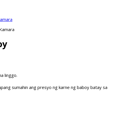
Kamara
 Kamara
oy
a linggo.
 upang sumahin ang presyo ng karne ng baboy batay sa