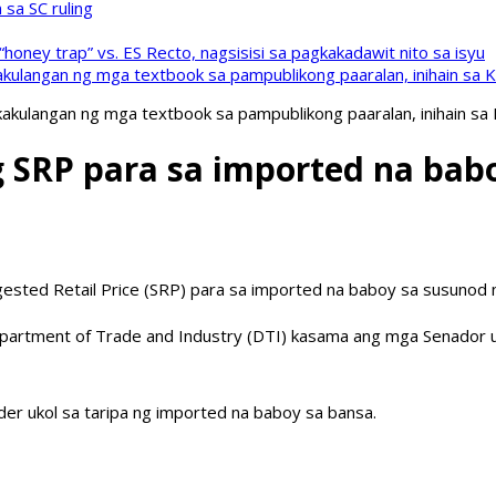
sa SC ruling
oney trap” vs. ES Recto, nagsisisi sa pagkakadawit nito sa isyu
kulangan ng mga textbook sa pampublikong paaralan, inihain sa 
akulangan ng mga textbook sa pampublikong paaralan, inihain sa
 SRP para sa imported na bab
ested Retail Price (SRP) para sa imported na baboy sa susunod n
 Department of Trade and Industry (DTI) kasama ang mga Senador
er ukol sa taripa ng imported na baboy sa bansa.