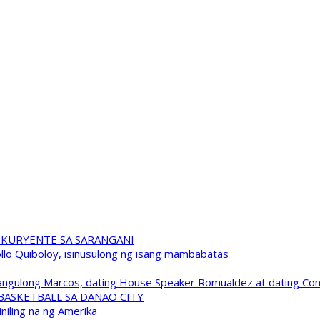
 KURYENTE SA SARANGANI
pollo Quiboloy, isinusulong ng isang mambabatas
 Pangulong Marcos, dating House Speaker Romualdez at dating C
A BASKETBALL SA DANAO CITY
niling na ng Amerika