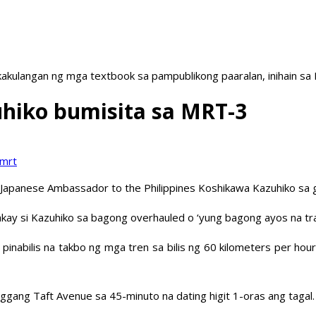
akulangan ng mga textbook sa pampublikong paaralan, inihain sa
hiko bumisita sa MRT-3
Japanese Ambassador to the Philippines Koshikawa Kazuhiko sa git
kay si Kazuhiko sa bagong overhauled o ‘yung bagong ayos na tr
inabilis na takbo ng mga tren sa bilis ng 60 kilometers per ho
nggang Taft Avenue sa 45-minuto na dating higit 1-oras ang tagal.