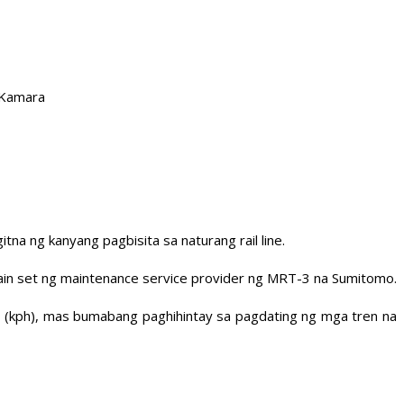
 Kamara
na ng kanyang pagbisita sa naturang rail line.
ain set ng maintenance service provider ng MRT-3 na Sumitomo.
ur (kph), mas bumabang paghihintay sa pagdating ng mga tren na