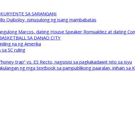
 KURYENTE SA SARANGANI
pollo Quiboloy, isinusulong ng isang mambabatas
 Pangulong Marcos, dating House Speaker Romualdez at dating C
A BASKETBALL SA DANAO CITY
niling na ng Amerika
sa SC ruling
oney trap” vs. ES Recto, nagsisisi sa pagkakadawit nito sa isyu
kulangan ng mga textbook sa pampublikong paaralan, inihain sa 