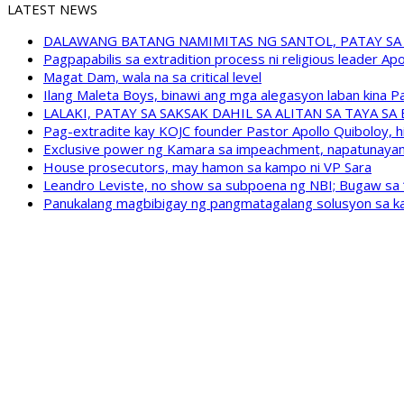
LATEST NEWS
DALAWANG BATANG NAMIMITAS NG SANTOL, PATAY SA
Pagpapabilis sa extradition process ni religious leader A
Magat Dam, wala na sa critical level
Ilang Maleta Boys, binawi ang mga alegasyon laban kina
LALAKI, PATAY SA SAKSAK DAHIL SA ALITAN SA TAYA S
Pag-extradite kay KOJC founder Pastor Apollo Quiboloy, hi
Exclusive power ng Kamara sa impeachment, napatunayan 
House prosecutors, may hamon sa kampo ni VP Sara
Leandro Leviste, no show sa subpoena ng NBI; Bugaw sa “h
Panukalang magbibigay ng pangmatagalang solusyon sa ka