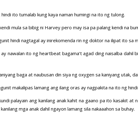
 hindi ito tumalab kung kaya naman humingi na ito ng tulong.
endi mula sa bibig ni Harvey pero may isa pa palang kendi na bum
nit hindi nagtagal ay inirekomenda rin ng doktor na ilipat ito sa 
nawalan ito ng heartbeat bagama’t agad ding naisalba dahil binig
niyang baga at naubusan din siya ng oxygen sa kaniyang utak, dahi
ngunit makalipas lamang ang ilang oras ay nagpakita na ito ng hi
 palayain ang kanilang anak kahit na gaano pa ito kasakit at na
kanilang mga anak dahil ngayon lamang sila nakaaahon sa buhay.