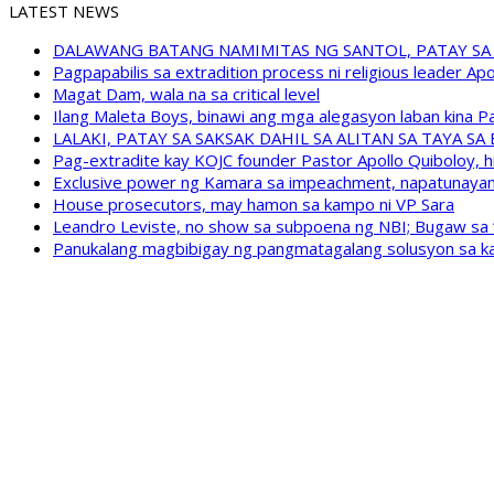
LATEST NEWS
DALAWANG BATANG NAMIMITAS NG SANTOL, PATAY SA
Pagpapabilis sa extradition process ni religious leader A
Magat Dam, wala na sa critical level
Ilang Maleta Boys, binawi ang mga alegasyon laban kina
LALAKI, PATAY SA SAKSAK DAHIL SA ALITAN SA TAYA S
Pag-extradite kay KOJC founder Pastor Apollo Quiboloy, hi
Exclusive power ng Kamara sa impeachment, napatunayan 
House prosecutors, may hamon sa kampo ni VP Sara
Leandro Leviste, no show sa subpoena ng NBI; Bugaw sa “h
Panukalang magbibigay ng pangmatagalang solusyon sa ka