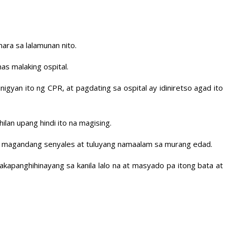
ara sa lalamunan nito.
mas malaking ospital.
yan ito ng CPR, at pagdating sa ospital ay idiniretso agad ito
lan upang hindi ito na magising.
ndi magandang senyales at tuluyang namaalam sa murang edad.
kapanghihinayang sa kanila lalo na at masyado pa itong bata at