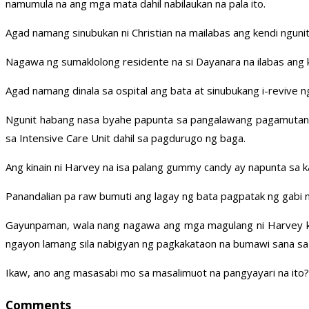
namumula na ang mga mata dahil nabilaukan na pala ito.
Agad namang sinubukan ni Christian na mailabas ang kendi ngunit
Nagawa ng sumaklolong residente na si Dayanara na ilabas ang k
Agad namang dinala sa ospital ang bata at sinubukang i-revive ngu
Ngunit habang nasa byahe papunta sa pangalawang pagamutan ay 
sa Intensive Care Unit dahil sa pagdurugo ng baga.
Ang kinain ni Harvey na isa palang gummy candy ay napunta sa ka
Panandalian pa raw bumuti ang lagay ng bata pagpatak ng gabi 
Gayunpaman, wala nang nagawa ang mga magulang ni Harvey kundi
ngayon lamang sila nabigyan ng pagkakataon na bumawi sana sa 
Ikaw, ano ang masasabi mo sa masalimuot na pangyayari na ito?
Comments