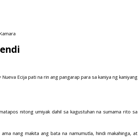
 Kamara
kendi
 Nueva Ecija pati na rin ang pangarap para sa kaniya ng kaniyang
 matapos nitong umiyak dahil sa kagustuhan na sumama rito sa
 ama nang makita ang bata na namumutla, hindi makahinga, at