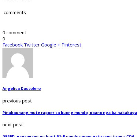
comments
0 comment
0
Facebook
Twitter
Google +
Pinterest
Angelica Doctolero
previous post
Pinakaunang mute rapper sa buong mundo, paano nga ba nakakag
next post
DEPED, nagsayang ng higit P1-B pondo nuong nakarang taon – COA