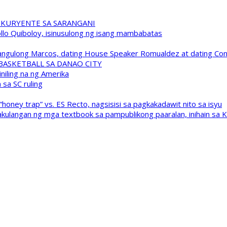
 KURYENTE SA SARANGANI
pollo Quiboloy, isinusulong ng isang mambabatas
 Pangulong Marcos, dating House Speaker Romualdez at dating C
A BASKETBALL SA DANAO CITY
niling na ng Amerika
sa SC ruling
oney trap” vs. ES Recto, nagsisisi sa pagkakadawit nito sa isyu
kulangan ng mga textbook sa pampublikong paaralan, inihain sa 