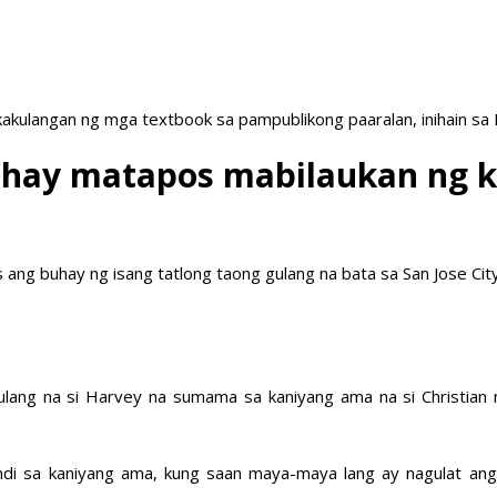
akulangan ng mga textbook sa pampublikong paaralan, inihain sa
buhay matapos mabilaukan ng 
ang buhay ng isang tatlong taong gulang na bata sa San Jose City
 gulang na si Harvey na sumama sa kaniyang ama na si Christian
ndi sa kaniyang ama, kung saan maya-maya lang ay nagulat ang