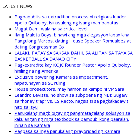
LATEST NEWS
Pagpapabilis sa extradition process ni religious leader
Apollo Quiboloy, isinusulong ng isang mambabatas
Magat Dam, wala na sa critical level
Ilang Maleta Boys, binawi ang mga alegasyon laban kina
Pangulong Marcos, dating House Speaker Romualdez at
dating Congressman Co
LALAKI, PATAY SA SAKSAK DAHIL SA ALITAN SA TAYA SA
BASKETBALL SA DANAO CITY
Pag-extradite kay KOJC founder Pastor Apollo Quiboloy,
hiniling na ng Amerika
Exclusive power ng Kamara sa impeachment,
napatunayan sa SC ruling
House prosecutors, may hamon sa kampo ni VP Sara
Leandro Leviste, no show sa subpoena ng NBI; Bugaw
sa “honey trap” vs. ES Recto, nagsisisi sa pagkakadawit
nito sa isyu
Panukalang magbibigay ng pangmatagalang solusyon sa
kakulangan ng mga textbook sa pampublikong paaralan,
inihain sa Kamara
Pagpasa sa mga panukalang prayoridad ng Kamara