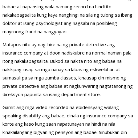
babae at napansing wala namang record na hindi ito
nakakapagsalita kung kaya nanghingi na sila ng tulong sa ibang
doktor at isang psychologist ang nagsabi na posibleng
mayroong fraud na nangyayari.
Matapos nito ay nag-hire na ng private detective ang
insurance company at doon nadiskubre na normal naman pala
itong nakakapagsalita. Bukod sa nakita nito ang babae na
nakikipag-usap sa mga nanay sa labas ng eskwelahan at
sumasali pa sa mga zumba classes, kinausap din mismo ng
private detective ang babae at nagkunwaring nagtatanong ng
direksyon papunta sa isang department store.
Gamit ang mga video recorded na ebidensyang walang
speaking disability ang babae, dinala ng insurance company sa
korte ang kaso kung saan napatunayan na hindi na nila
kinakailangang bigyan ng pensyon ang babae. Sinubukan din