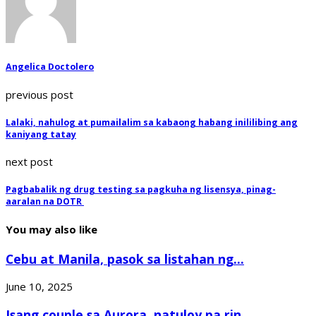
Angelica Doctolero
previous post
Lalaki, nahulog at pumailalim sa kabaong habang inililibing ang
kaniyang tatay
next post
Pagbabalik ng drug testing sa pagkuha ng lisensya, pinag-
aaralan na DOTR
You may also like
Cebu at Manila, pasok sa listahan ng...
June 10, 2025
Isang couple sa Aurora, natuloy pa rin...