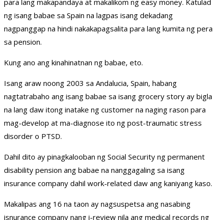
para lang makapandaya at makalikom ng easy money. Katulad
ng isang babae sa Spain na lagpas isang dekadang
nagpanggap na hindi nakakapagsalita para lang kumita ng pera
sa pension.
Kung ano ang kinahinatnan ng babae, eto.
Isang araw noong 2003 sa Andalucia, Spain, habang
nagtatrabaho ang isang babae sa isang grocery story ay bigla
na lang daw itong inatake ng customer na naging rason para
mag-develop at ma-diagnose ito ng post-traumatic stress
disorder o PTSD.
Dahil dito ay pinagkalooban ng Social Security ng permanent
disability pension ang babae na nanggagaling sa isang
insurance company dahil work-related daw ang kaniyang kaso.
Makalipas ang 16 na taon ay nagsuspetsa ang nasabing
isnurance company nang i-review nila ang medical records ng