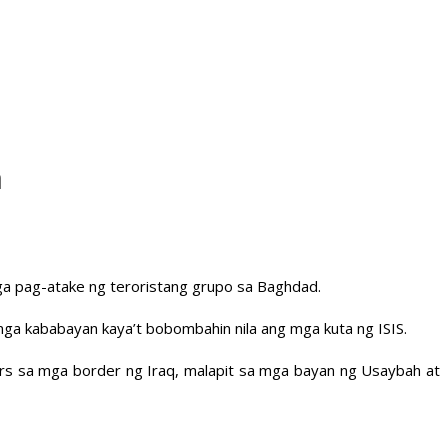
a
 mga pag-atake ng teroristang grupo sa Baghdad.
mga kababayan kaya’t bobombahin nila ang mga kuta ng ISIS.
rs sa mga border ng Iraq, malapit sa mga bayan ng Usaybah at