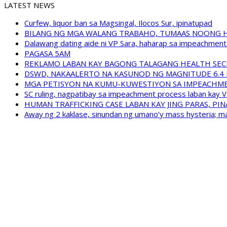
LATEST NEWS
Curfew, liquor ban sa Magsingal, Ilocos Sur, ipinatupad
BILANG NG MGA WALANG TRABAHO, TUMAAS NOONG 
Dalawang dating aide ni VP Sara, haharap sa impeachment 
PAGASA 5AM
REKLAMO LABAN KAY BAGONG TALAGANG HEALTH SEC
DSWD, NAKAALERTO NA KASUNOD NG MAGNITUDE 6.4 
MGA PETISYON NA KUMU-KUWESTIYON SA IMPEACHMEN
SC ruling, nagpatibay sa impeachment process laban kay V
HUMAN TRAFFICKING CASE LABAN KAY JING PARAS, PI
Away ng 2 kaklase, sinundan ng umano’y mass hysteria; m