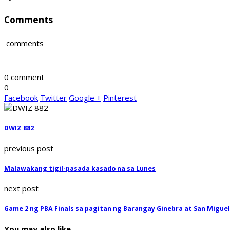
Comments
comments
0 comment
0
Facebook
Twitter
Google +
Pinterest
DWIZ 882
previous post
Malawakang tigil-pasada kasado na sa Lunes
next post
Game 2 ng PBA Finals sa pagitan ng Barangay Ginebra at San Migue
You may also like