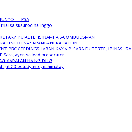
HUNYO — PSA
trial sa susunod na linggo
RETARY PUJALTE, ISINAMPA SA OMBUDSMAN
NA LINDOL SA SARANGANI KAHAPON
T PROCEEDINGS LABAN KAY V.P. SARA DUTERTE, IBINASUR
P Sara, ayon sa lead prosecutor
NAG-AARALAN NA NG DILG
ahigit 20 estudyante, nahimatay