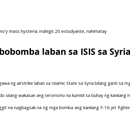
no’y mass hysteria; mahigit 20 estudyante, nahimatay
bobomba laban sa ISIS sa Syri
gawa ng airstrike laban sa Islamic State sa Syria bilang ganti sa
o silang wakasan ang terorismo na kumitil sa buhay ng kanilang 
ggit na nagbagsak na ng mga bomba ang kanilang F-16 jet fighte